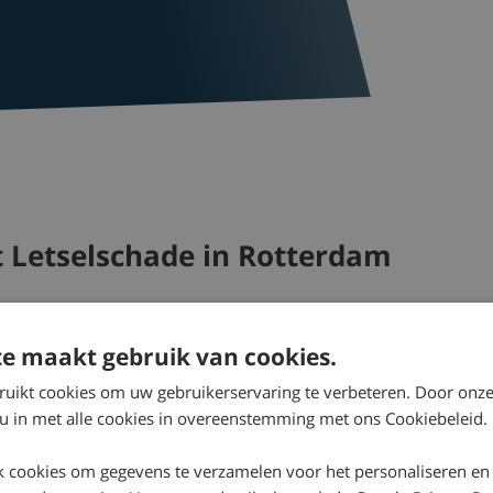
t Letselschade in Rotterdam
in Rotterdam? Je bent van harte welkom, maar maak wel e
e Hofplein 20, 3032 AC Rotterdam. Ons kantoorpand be
e maakt gebruik van cookies.
ruikt cookies om uw gebruikerservaring te verbeteren. Door onze
 in Rotterdam? Volg dan de onderstaande routebeschrijving
 u in met alle cookies in overeenstemming met ons Cookiebeleid.
ost Letselschade in Rotterdam:
 cookies om gegevens te verzamelen voor het personaliseren en