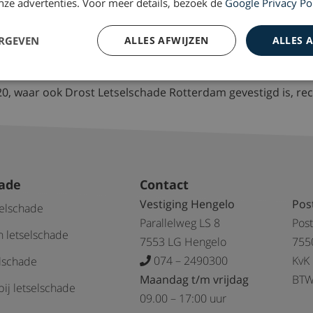
 onze advertenties. Voor meer details, bezoek de
Google Privacy Po
loop naar de uitgang links aan de voorzijde (Stationsplein/
ga rechtsaf op de T-splitsing.
ERGEVEN
ALLES AFWIJZEN
ALLES 
en.
20, waar ook Drost Letselschade Rotterdam gevestigd is, rec
hade
Contact
Vestiging Hengelo
Pos
selschade
Parallelweg LS 8
Pos
 letselschade
7553 LG Hengelo
755
074 – 2490300
KvK
elschade
Maandag t/m vrijdag
BTW
ij letselschade
09.00 – 17:00 uur