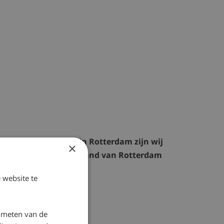
erst een afspraak. In Rotterdam zijn wij
×
vindt zich op loopafstand van Rotterdam
 website te
.
 meten van de