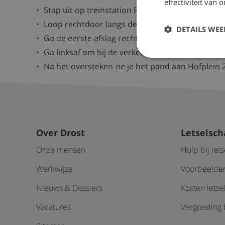
effectiviteit van
Stap uit op treinstation Rotterdam Centraal en 
Loop rechtdoor langs de taxiparkeerplaatsen en 
DETAILS WE
Ga de eerste afslag rechts de Delftsestraat in.
Ga linksaf om bij de verkeerslichten over te stek
Na het oversteken zie je het pand aan Hofplein 
Over Drost
Letselsc
Onze mensen
Hulp bij let
Werkwijze
Voorbeelden
Nieuws & Dossiers
Kosten lets
Vacatures
Vergoeding b