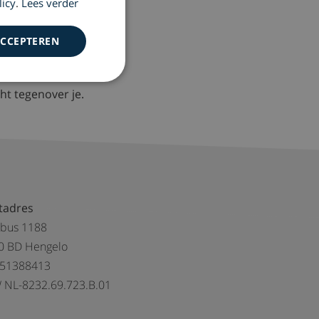
licy
.
Lees verder
stadscentrum).
ACCEPTEREN
ht tegenover je.
tadres
tbus 1188
0 BD Hengelo
 51388413
 NL-8232.69.723.B.01