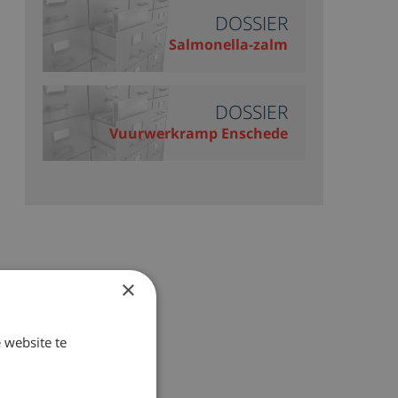
DOSSIER
Salmonella-zalm
DOSSIER
Vuurwerkramp Enschede
×
 website te