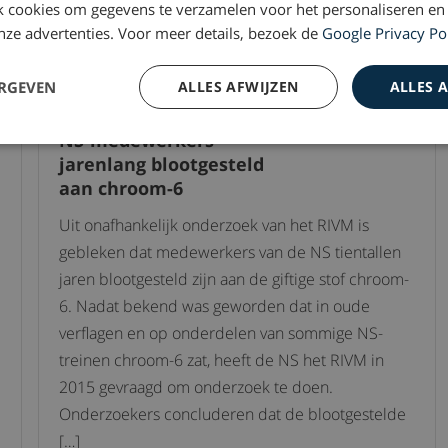
 cookies om gegevens te verzamelen voor het personaliseren en
 onze advertenties. Voor meer details, bezoek de
Google Privacy Po
ERGEVEN
ALLES AFWIJZEN
ALLES 
2
Chroom-6
22 november 2022
NS-medewerkers
jarenlang blootgesteld
aan chroom-6
Uit onafhankelijk onderzoek van het RIVM is
gebleken dat medewerkers van de NS tientallen
jaren blootgesteld zijn aan de giftige stof chroom-
6. Nadat bekend was geworden dat in oude
verflagen en op onderdelen van sommige NS-
treinen chroom-6 zat, heeft de NS het RIVM in
2015 gevraagd om onderzoek te doen.
Onderzoekers concluderen dat de blootgestelde
[…]