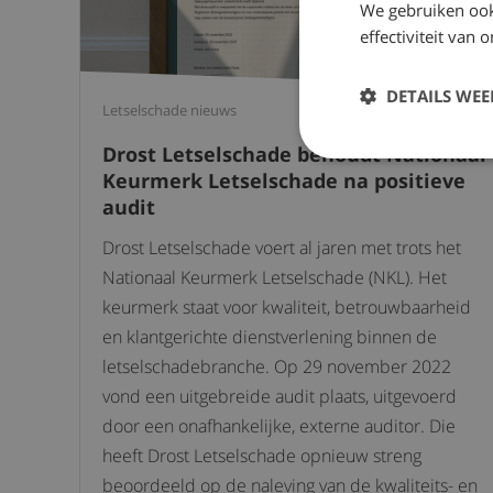
We gebruiken ook
effectiviteit van
DETAILS WE
Letselschade nieuws
8 december 202
Drost Letselschade behoudt Nationaal
Keurmerk Letselschade na positieve
audit
Drost Letselschade voert al jaren met trots het
Nationaal Keurmerk Letselschade (NKL). Het
keurmerk staat voor kwaliteit, betrouwbaarheid
en klantgerichte dienstverlening binnen de
letselschadebranche. Op 29 november 2022
vond een uitgebreide audit plaats, uitgevoerd
door een onafhankelijke, externe auditor. Die
heeft Drost Letselschade opnieuw streng
beoordeeld op de naleving van de kwaliteits- en