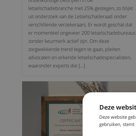
ondeskundige bedrijven in de
letselschadebranche met 25% gestegen, zo blijkt
uit onderzoek van de Letselschaderaad onder
verschillende verzekeraars. Er wordt geschat dat
er momenteel ongeveer 200 letselschadebureaus
zonder keurmerk actief zijn. Om deze
zorgwekkende trend tegen te gaan, pleiten
advocaten en erkende letselschadespecialisten,
waaronder experts die […]
Deze websit
Deze website geb
gebruiken, stemt