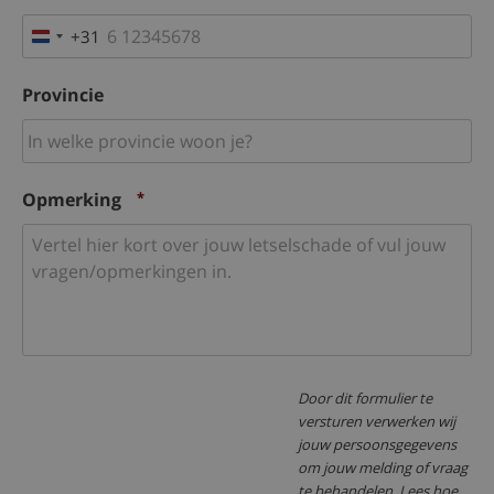
+31
Netherlands
+31
Provincie
Opmerking
*
Door dit formulier te
versturen verwerken wij
jouw persoonsgegevens
om jouw melding of vraag
te behandelen. Lees hoe