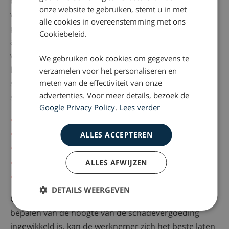
bedrijfsaansprakelijkheidsverzekering af te sluiten. Je
onze website te gebruiken, stemt u in met
wilt immers ook niet dat jouw werknemer in de
alle cookies in overeenstemming met ons
problemen komt, doordat jij je als werkgever niet
Cookiebeleid.
afdoende hebt verzekerd tegen de aansprakelijkheid
voor een bedrijfsongeval.
We gebruiken ook cookies om gegevens te
Bij het vaststellen van de hoogte van de
verzamelen voor het personaliseren en
meten van de effectiviteit van onze
schadevergoeding wordt gekeken naar verschillende
advertenties. Voor meer details, bezoek de
schadecomponenten. Denk aan schadeposten als:
Google Privacy Policy
.
Lees verder
Zelfwerkzaamheid
Huishoudelijke hulp
ALLES ACCEPTEREN
Verlies aan verdienvermogen
Smartengeld
ALLES AFWIJZEN
Juridische bijstand
DETAILS WEERGEVEN
Omdat het vaststellen van aansprakelijkheid en het
bepalen van de hoogte van de schadevergoeding
ingewikkeld is, kan de werknemer zich het beste laten