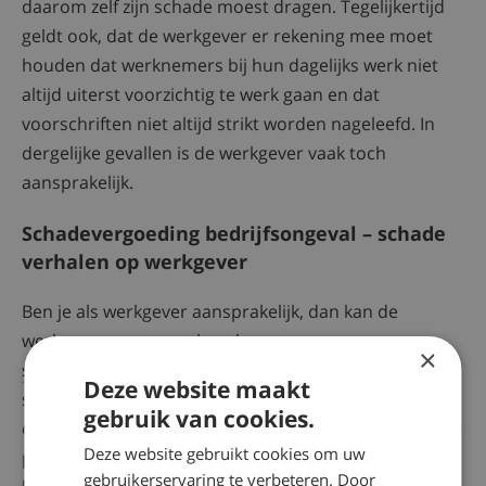
daarom zelf zijn schade moest dragen. Tegelijkertijd
geldt ook, dat de werkgever er rekening mee moet
houden dat werknemers bij hun dagelijks werk niet
altijd uiterst voorzichtig te werk gaan en dat
voorschriften niet altijd strikt worden nageleefd. In
dergelijke gevallen is de werkgever vaak toch
aansprakelijk.
Schadevergoeding bedrijfsongeval – schade
verhalen op werkgever
Ben je als werkgever aansprakelijk, dan kan de
werknemer aanspraak maken op een
×
schadevergoeding
. De hoogte van de
Deze website maakt
schadevergoeding verschilt per geval, maar het kan
gebruik van cookies.
om een flinke bedragen gaan. Om als bedrijf niet in de
Deze website gebruikt cookies om uw
problemen te komen, is het altijd verstandig een
gebruikerservaring te verbeteren. Door