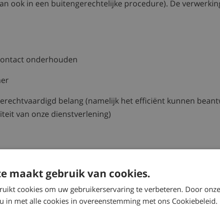
an ook in een buitengerechtelijke procedure). De verwerkin
 contact onderhouden
mer
erechtvaardigd belang (namelijk het efficiënt kunnen bea
ïteit van onze dienstverlening)
e maakt gebruik van cookies.
tellingen, cookie-ID
ruikt cookies om uw gebruikerservaring te verbeteren. Door onze
 waarborgen van de veiligheid en beschikbaarheid van onz
 u in met alle cookies in overeenstemming met ons Cookiebeleid.
voeren van technisch beheer en foutopsporing)