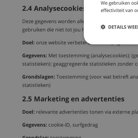
We gebruiken ook
2.4 Analysecookies en statistieke
effectiviteit van
Deze gegevens worden alleen verwerkt wanneer jij 
DETAILS WE
gebruiken die niet tot jou herleidbaar zijn.
Doel:
onze website verbeteren en campagnes me
Gegevens:
Met toestemming (analysecookies): (ge
statistieken): geaggregeerde statistieken zonder c
Grondslagen:
Toestemming (voor wat betreft ana
statistieken)
2.5 Marketing en advertenties
Doel:
relevante advertenties tonen via externe pl
Gegevens:
cookie-ID, surfgedrag
Grondslag:
toestemming