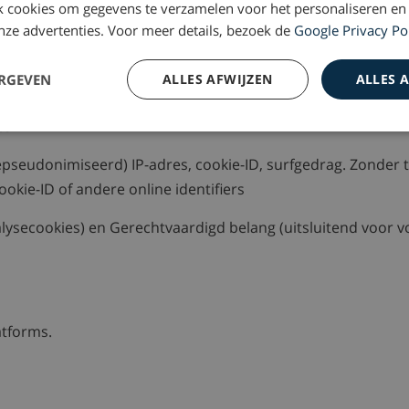
 cookies om gegevens te verzamelen voor het personaliseren en
n
 onze advertenties. Voor meer details, bezoek de
Google Privacy Po
hier toestemming voor geeft, tenzij wij uitsluitend volled
ERGEVEN
ALLES AFWIJZEN
ALLES 
ten
pseudonimiseerd) IP-adres, cookie-ID, surfgedrag. Zonder
ookie-ID of andere online identifiers
lysecookies) en Gerechtvaardigd belang (uitsluitend voor 
atforms.