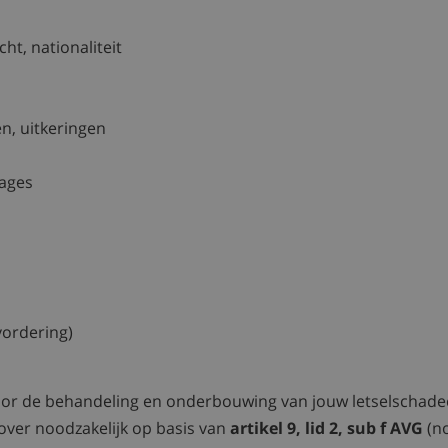
ht, nationaliteit
n, uitkeringen
n
tages
ordering)
oor de behandeling en onderbouwing van jouw letselschadec
over noodzakelijk op basis van
artikel 9, lid 2, sub f AVG
(no