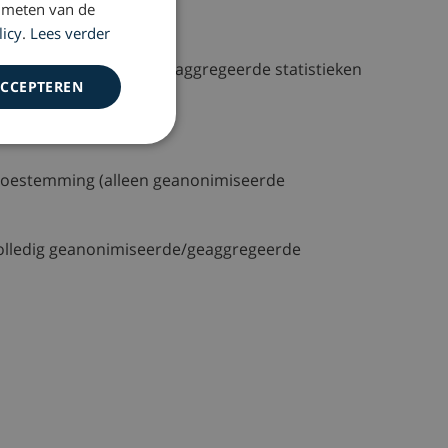
 meten van de
licy
.
Lees verder
ig geanonimiseerde en geaggregeerde statistieken
ACCEPTEREN
 toestemming (alleen geanonimiseerde
volledig geanonimiseerde/geaggregeerde