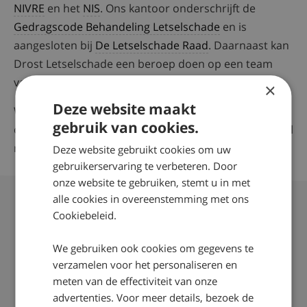
NIVRE
en het
NIS
. Ons kantoor onderschrijft de
Gedragscode Behandeling Letselschade
en is
aangesloten bij
De Letselschade Raad
. Daarnaast kan
Drost Letselschade een beroep doen op een team
van medisch specialisten.
×
Deze website maakt
Wilt u meer informatie of advies? Neem contact met
gebruik van cookies.
ons op. Bel vrijblijvend 0800-2490300, stuur een e-mail
naar
info@drost.nl
of vul het
contactformulier
in.
Deze website gebruikt cookies om uw
gebruikerservaring te verbeteren. Door
onze website te gebruiken, stemt u in met
alle cookies in overeenstemming met ons
Cookiebeleid.
Letselschade opgelopen?
We gebruiken ook cookies om gegevens te
Doe de letselschadetest of neem vrijblijvend
verzamelen voor het personaliseren en
contact op
meten van de effectiviteit van onze
advertenties. Voor meer details, bezoek de