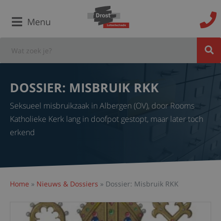
Menu
DOSSIER: MISBRUIK RKK
Seksueel misbruikzaak in Albergen (OV), door Rooms
Katholieke Kerk lang in doofpot gestopt, maar later toch
erkend
Home
»
Nieuws & Dossiers
»
Dossier: Misbruik RKK