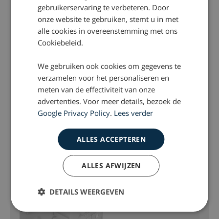
gebruikerservaring te verbeteren. Door
Aardbevingen Groningen
onze website te gebruiken, stemt u in met
alle cookies in overeenstemming met ons
Cookiebeleid.
DOSSIER
Alanya drama
We gebruiken ook cookies om gegevens te
verzamelen voor het personaliseren en
meten van de effectiviteit van onze
DOSSIER
advertenties. Voor meer details, bezoek de
Chirurg S. Rakic
Google Privacy Policy
.
Lees verder
ALLES ACCEPTEREN
DOSSIER
Chroom-6
ALLES AFWIJZEN
DETAILS WEERGEVEN
DOSSIER
Jansen Steur