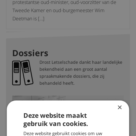
protestantse oud-minister, oud-voorzitter van de
Tweede Kamer en oud-burgemeester Wim
Deetman is […]
Dossiers
Drost Letselschade dankt haar landelijke
bekendheid aan een groot aantal
spraakmakende dossiers, die zij
behandeld heeft.
DOSSIER
×
Aansprakelijkheid NS
Deze website maakt
gebruik van cookies.
Deze website gebruikt cookies om uw
DOSSIER