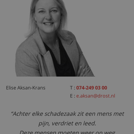
Elise Aksan-Krans
T :
074-249 03 00
E :
e.aksan@drost.nl
Achter elke schadezaak zit een mens met
pijn, verdriet en leed.
Deze mensen moeten weer op weg