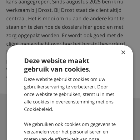
kans aangegrepen. Sinds augustus 2025 ben ik nu
werkzaam bij Drost. Bij Drost staat de client altijd
centraal. Het is mooi om nu aan de andere kant te
staan en te zien hoe de dossiers hier goed en met
zorg opgepakt worden. Er wordt ook goed met de
cliënt meegedacht over hoe het herstel bevorderd
×
kan worden. Achter elke schadezaak zit een mens met
Deze website maakt
pijn, verdriet en leed. Deze mensen moeten weer op
gebruik van cookies.
weg geholpen worden. Dat ik onderdeel kan uitmaken
van dit proces vind ik belangrijk en fijn.
Deze website gebruikt cookies om uw
gebruikerservaring te verbeteren. Door
onze website te gebruiken, stemt u in met
alle cookies in overeenstemming met ons
Cookiebeleid.
We gebruiken ook cookies om gegevens te
Over Drost
verzamelen voor het personaliseren en
Onze mensen
meten van de effectiviteit van onze