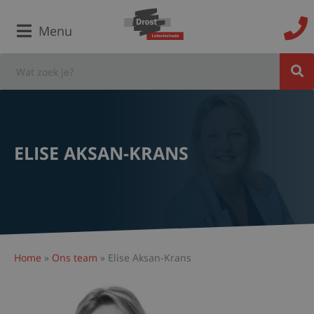
Menu
ELISE AKSAN-KRANS
Home
»
Ons team
»
Elise Aksan-Krans