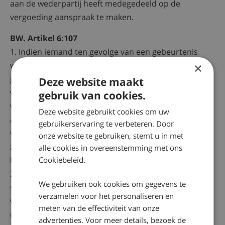
aan de wederpartij heeft medegedeeld op de
vergoeding aanspraak te maken.
BW. Artikel 6:107
1. Indien iemand ten gevolge van een gebeurtenis
waarvoor een ander aansprakelijk is, lichamelijk of
×
geestelijk letsel oploopt, is die ander behalve tot
Deze website maakt
vergoeding van de schade van de gekwetste zelf, ook
gebruik van cookies.
verplicht tot vergoeding van de kosten die een derde
Deze website gebruikt cookies om uw
anders dan krachtens een verzekering ten behoeve
gebruikerservaring te verbeteren. Door
van de gekwetste heeft gemaakt en die deze laatste,
onze website te gebruiken, stemt u in met
zo hij ze zelf zou hebben gemaakt, van die ander had
alle cookies in overeenstemming met ons
kunnen vorderen.
Cookiebeleid.
2. Hij die krachtens het vorige lid door de derde tot
We gebruiken ook cookies om gegevens te
schadevergoeding wordt aangesproken kan hetzelfde
verzamelen voor het personaliseren en
verweer voeren dat hem jegens de gekwetste ten
meten van de effectiviteit van onze
dienste zou hebben gestaan.
advertenties. Voor meer details, bezoek de