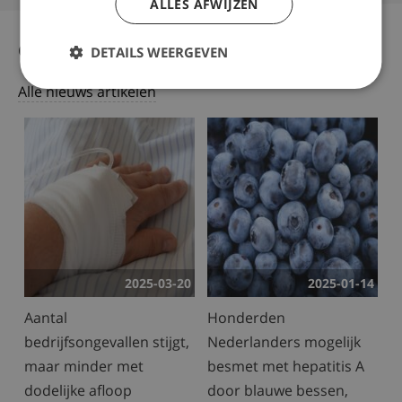
ALLES AFWIJZEN
Gerelateerd nieuws
DETAILS WEERGEVEN
Alle nieuws artikelen
2025-03-20
2025-01-14
Aantal
Honderden
bedrijfsongevallen stijgt,
Nederlanders mogelijk
maar minder met
besmet met hepatitis A
dodelijke afloop
door blauwe bessen,