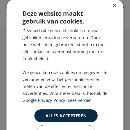
×
Wat krijg ik bij een gratis eerste advies bij Drost
Deze website maakt
Letselschade?
gebruik van cookies.
Deze website gebruikt cookies om uw
gebruikerservaring te verbeteren. Door
onze website te gebruiken, stemt u in met
Letselschade opgelopen?
alle cookies in overeenstemming met ons
Cookiebeleid.
Doe de letselschadetest of neem vrijblijvend
contact op
We gebruiken ook cookies om gegevens te
verzamelen voor het personaliseren en
meten van de effectiviteit van onze
Doe de test
advertenties. Voor meer details, bezoek de
Google Privacy Policy
.
Lees verder
Neem contact op
ALLES ACCEPTEREN