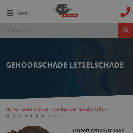
Menu
GEHOORSCHADE LETSELSCHADE
Home
»
Letselschade
»
Voorbeelden letselschade
»
Gehoorschade letselschade
U heeft gehoorschade