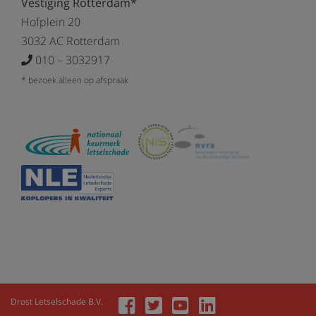
Vestiging Rotterdam*
Hofplein 20
3032 AC Rotterdam
010 – 3032917
* bezoek alleen op afspraak
Drost Letselschade B.V.