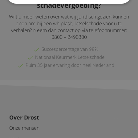
schadevergoeding?
Wilt u meer weten over wat wij juridisch gezien kunnen
doen om bij een whiplash, letselschade voor u te
verhalen? Neem dan contact op via telefoonnummer:
0800 – 2490300
Succespercentage van 98%
Nationaal Keurmerk Letselschade
Ruim 35 jaar ervaring door heel Nederland
Over Drost
Onze mensen