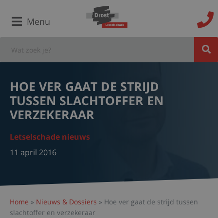
Menu
HOE VER GAAT DE STRIJD
TUSSEN SLACHTOFFER EN
VERZEKERAAR
Letselschade nieuws
11 april 2016
Home
»
Nieuws & Dossiers
»
Hoe ver gaat de strijd tussen
slachtoffer en verzekeraar