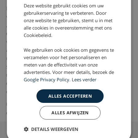
Deze website gebruikt cookies om uw
De onafhankelijheid van de medische adviseur is dan wel
gebruikerservaring te verbeteren. Door
vastgelegd in de
Gedragscode Behandeling Letselschade
onze website te gebruiken, stemt u in met
, maar die objectiviteit en onafhankelijkheid is juridisch
alle cookies in overeenstemming met ons
en feitelijk niet haalbaar. Het Verbond van Verzekeraars
Cookiebeleid.
wil zelf ook iets doen aan het getouwtrek tussen medisch
adviseurs. Ze is daarom begonnen met een experiment
We gebruiken ook cookies om gegevens te
verzamelen voor het personaliseren en
met één medisch adviseur, die beide partijen (dus zowel
meten van de effectiviteit van onze
slachtoffers, als verzekeraar) vertegenwoordigt. Die
advertenties. Voor meer details, bezoek de
medisch adviseur moet dan wel geaccepteerd worden
Google Privacy Policy
.
Lees verder
door de betrokken partijen. Misschien is dat de
oplossing.
ALLES ACCEPTEREN
U kunt de hele uitzending terugzien op de website van
de
NPO
.
ALLES AFWIJZEN
Vragen over whiplash klachten of
DETAILS WEERGEVEN