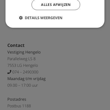
ALLES AFWIJZEN
Voorbeelden letselschade
Kosten letselschade
DETAILS WEERGEVEN
Vergoeding bij letselschade
Contact
Vestiging Hengelo
Parallelweg LS 8
7553 LG Hengelo
074 – 2490300
Maandag t/m vrijdag
09.00 – 17:00 uur
Postadres
Postbus 1188