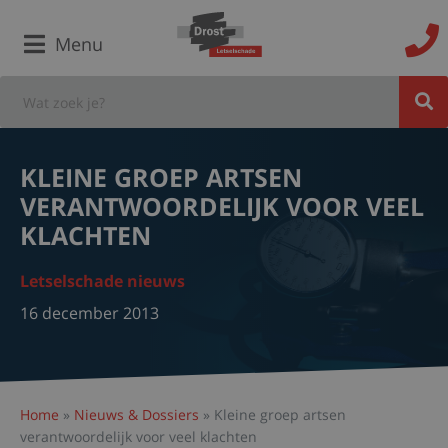
Menu
KLEINE GROEP ARTSEN
VERANTWOORDELIJK VOOR VEEL
KLACHTEN
Letselschade nieuws
16 december 2013
Home
»
Nieuws & Dossiers
»
Kleine groep artsen
verantwoordelijk voor veel klachten