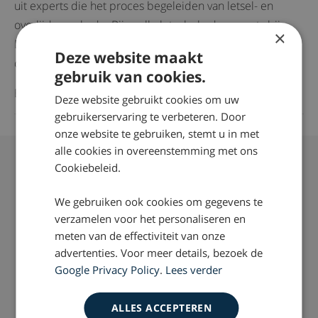
uit experts die het proces begeleiden van letsel- en
overlijdensschade. Bijna alle letselschade-experts bij
×
Drost Letselschade staan al ingeschreven in dit Register,
Deze website maakt
of zijn kandidaat NIVRE register-expert.
gebruik van cookies.
Bron:
NIVRE
Deze website gebruikt cookies om uw
gebruikerservaring te verbeteren. Door
onze website te gebruiken, stemt u in met
Vragen over whiplash klachten of
alle cookies in overeenstemming met ons
Cookiebeleid.
schadevergoeding?
We gebruiken ook cookies om gegevens te
Wilt u meer weten over wat wij juridisch gezien kunnen
verzamelen voor het personaliseren en
doen om bij een whiplash, letselschade voor u te
meten van de effectiviteit van onze
verhalen? Neem dan contact op via telefoonnummer:
advertenties. Voor meer details, bezoek de
0800 – 2490300
Google Privacy Policy
.
Lees verder
Succespercentage van 98%
Nationaal Keurmerk Letselschade
ALLES ACCEPTEREN