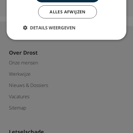
Ruim 35 jaar ervaring door heel Nederland
ALLES AFWIJZEN
DETAILS WEERGEVEN
Over Drost
Onze mensen
Werkwijze
Nieuws & Dossiers
Vacatures
Sitemap
Letselschade