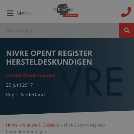
Menu
NIVRE OPENT REGISTER
HERSTELDESKUNDIGEN
Letselschade nieuws
29 juni 2017
Regio:
Nederland
Home
»
Nieuws & Dossiers
»
NIVRE opent register
hersteldeskundigen