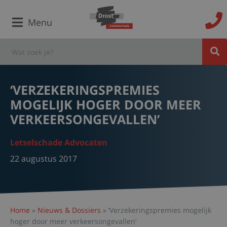
Menu
‘VERZEKERINGSPREMIES
MOGELIJK HOGER DOOR MEER
VERKEERSONGEVALLEN’
Letselschade Advocaten
22 augustus 2017
Home
»
Nieuws & Dossiers
»
‘Verzekeringspremies mogelijk
hoger door meer verkeersongevallen’