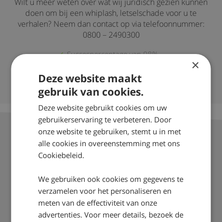
Wilt u meer weten over wat wij juridisch gezien kunnen
doen om bij een whiplash, letselschade voor u te
verhalen? Neem dan contact op via telefoonnummer:
0800 – 2490300
Succespercentage van 98%
×
Nationaal Keurmerk Letselschade
Deze website maakt
Ruim 35 jaar ervaring door heel Nederland
gebruik van cookies.
Deze website gebruikt cookies om uw
gebruikerservaring te verbeteren. Door
onze website te gebruiken, stemt u in met
alle cookies in overeenstemming met ons
Cookiebeleid.
Over Drost
We gebruiken ook cookies om gegevens te
Onze mensen
verzamelen voor het personaliseren en
Werkwijze
meten van de effectiviteit van onze
advertenties. Voor meer details, bezoek de
Nieuws & Dossiers