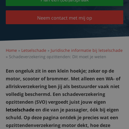
Neem contact met mij op
Home
»
Letselschade
»
Juridische informatie bij letselschade
»
Schadeverzekering opzittenden: Dit moet je weten
Een ongeluk zit in een klein hoekje; zeker op de
motor, scooter of brommer. Met alleen een WA- of
allriskverzekering ben jij als bestuurder vaak niet
volledig beschermd. Een schadeverzekering
opzittenden (SVO) vergoedt juist jouw eigen
letselschade
en die van je passagier, óók bij eigen
schuld. Op deze pagina ontdek je precies wat een
opzittendenverzekering motor dekt, hoe deze