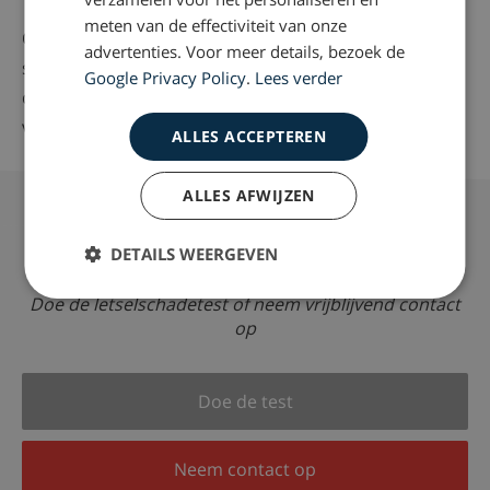
meten van de effectiviteit van onze
Onze letselschadespecialisten beoordelen jouw
advertenties. Voor meer details, bezoek de
situatie, leggen duidelijk uit waar je recht op hebt en
Google Privacy Policy
.
Lees verder
dienen namens jou een schadeclaim bij de SVO-
verzekeraar in.
ALLES ACCEPTEREN
ALLES AFWIJZEN
Letselschade opgelopen?
DETAILS WEERGEVEN
Doe de letselschadetest of neem vrijblijvend contact
op
Doe de test
Neem contact op