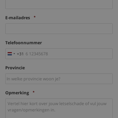
E-mailadres
*
Telefoonnummer
+31
Netherlands
+31
Provincie
Opmerking
*