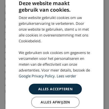
Deze website maakt
Het brandwondencentrum van het Martini Ziekenhuis
gebruik van cookies.
in Groningen heeft de
BBQ – BOB
geïntroduceerd: de
Deze website gebruikt cookies om uw
Bewust Onbeschonken Barbecuer. Dat is dan de
gebruikerservaring te verbeteren. Door
persoon die tijdens de barbecue niet drinkt en
onze website te gebruiken, stemt u in met
verantwoordelijk wordt gehouden voor de veiligheid
alle cookies in overeenstemming met ons
rondom de barbecue. In een regionale
Cookiebeleid.
promotiecampagne pleit het brandwondencentrum
ervoor, dat bij elke georganiseerde
barbecue
vooraf
We gebruiken ook cookies om gegevens te
een BBQ – BOB wordt aangewezen, die onnodige
verzamelen voor het personaliseren en
meten van de effectiviteit van onze
risico’s en ongevallen moet voorkomen. Het zou
advertenties. Voor meer details, bezoek de
natuurlijk extra fijn zijn, als deze BOB ook in het bezit
Google Privacy Policy
.
Lees verder
is van een ehbo- of bhv-diploma. Meer informatie
over de BOB-campagne is te lezen op de website van
ALLES ACCEPTEREN
het
Martini Ziekenhuis
.
Meer weten?
ALLES AFWIJZEN