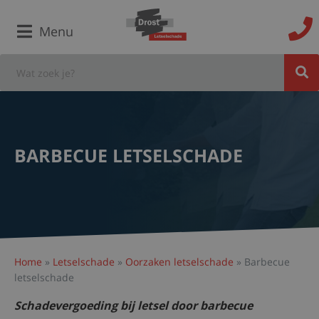
Menu
BARBECUE LETSELSCHADE
Home
»
Letselschade
»
Oorzaken letselschade
»
Barbecue
letselschade
Schadevergoeding bij letsel door barbecue