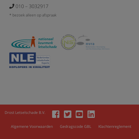
010 – 3032917
* bezoek alleen op afspraak
Drost Letselschade B.V.
Algemene Voorwaarden
Gedragscode GBL
Klachtenreglement