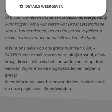
Heeft u door een ongeluk bij het barbecuen
DETAILS WEERGEVEN
brandwonden of ander letsel opgelopen? Wilt u weten
of u voor uw letselschade een
letselschadevergoeding
kunt krijgen? Als u wilt weten wat Drost Letselschade
voor u kan betekenen, neem dan gerust vrijblijvend
en kosteloos contact op met Drost Letselschade.
U kunt ons bellen op ons gratis nummer: 0800 –
2490300, een e-mail sturen naar
info@drost.nl
, of uw
vraag direct stellen via het
contactformulier
op deze
website. Wij kennen de mogelijkheden en helpen u
graag!
Meer informatie over brandwondenletsel vindt u ook
op onze pagina over
Brandwonden
.