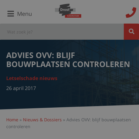
Menu
ADVIES OVV: BLIJF
BOUWPLAATSEN CONTROLEREN
Letselschade nieuws
26 april 2017
Home
»
Nieuws & Dossiers
»
Advies OVV: blijf bouwplaatsen
controleren