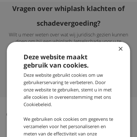
Vragen over whiplash klachten of
schadevergoeding?
Wilt u meer weten over wat wij juridisch gezien kunnen
doen om bij een whiplash, letselschade voor u te
×
verhalen? Neem dan contact op via telefoonnummer:
0800 – 2490300
Deze website maakt
gebruik van cookies.
Succespercentage van 98%
Nationaal Keurmerk Letselschade
Deze website gebruikt cookies om uw
gebruikerservaring te verbeteren. Door
Ruim 35 jaar ervaring door heel Nederland
onze website te gebruiken, stemt u in met
alle cookies in overeenstemming met ons
Cookiebeleid.
Gerelateerd nieuws
Alle nieuws artikelen
We gebruiken ook cookies om gegevens te
verzamelen voor het personaliseren en
meten van de effectiviteit van onze