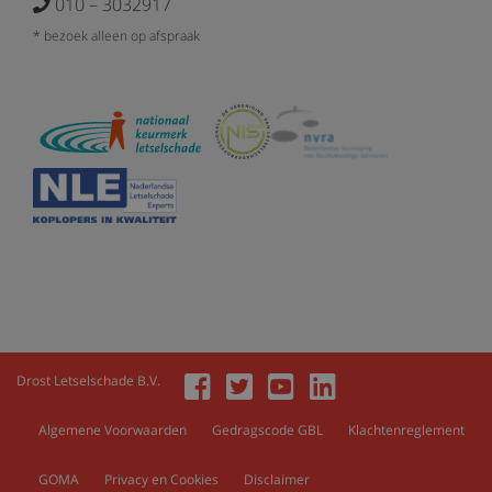
010 – 3032917
* bezoek alleen op afspraak
Drost Letselschade B.V.
Algemene Voorwaarden
Gedragscode GBL
Klachtenreglement
GOMA
Privacy en Cookies
Disclaimer