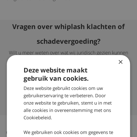
Vragen over whiplash klachten of
schadevergoeding?
Wilt u meer weten over wat wij juridisch gezien kunnen
doen om bij een whiplash, letselschade voor u te
×
verhalen? Neem dan contact op via telefoonnummer:
Deze website maakt
0800 – 2490300
gebruik van cookies.
Succespercentage van 98%
Deze website gebruikt cookies om uw
Nationaal Keurmerk Letselschade
gebruikerservaring te verbeteren. Door
Ruim 35 jaar ervaring door heel Nederland
onze website te gebruiken, stemt u in met
alle cookies in overeenstemming met ons
Cookiebeleid.
Gerelateerd nieuws
We gebruiken ook cookies om gegevens te
Alle nieuws artikelen