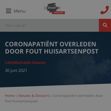
Menu
CORONAPATIËNT OVERLEDEN
DOOR FOUT HUISARTSENPOST
Letselschade nieuws
30 juni 2021
Home
»
Nieuws & Dossiers
»
Coronapatiënt overleden door
fout huisartsenpost