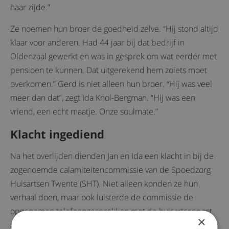
haar zijde.”
Ze noemen hun broer de goedheid zelve. “Hij stond altijd
klaar voor anderen. Had 44 jaar bij dat bedrijf in
Oldenzaal gewerkt en was in gesprek om wat eerder met
pensioen te kunnen. Dat uitgerekend hem zoiets moet
overkomen.” Gerd is niet alleen hun broer. “Hij was veel
meer dan dat”, zegt Ida Knol-Bergman. “Hij was een
vriend, een echt maatje. Onze soulmate.”
Klacht ingediend
Na het overlijden dienden Jan en Ida een klacht in bij de
zogenoemde calamiteitencommissie van de Spoedzorg
Huisartsen Twente (SHT). Niet alleen konden ze hun
verhaal doen, maar ook luisterde de commissie de
opgenomen telefoongesprekken met de huisartsenpost
×
af. Volgens de commissie blijkt uit onderzoek dat “de