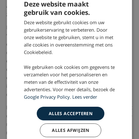
Deze website maakt
alarmverschijnselen onvoldoende zijn opgepakt, door
gebruik van cookies.
zowel de triagist als door de dokter van dienst.”
Deze website gebruikt cookies om uw
De conclusie van de commissie is dan ook klip en klaar.
gebruikerservaring te verbeteren. Door
“De hulp die u vroeg heeft te lang op zich laten wachten
onze website te gebruiken, stemt u in met
en heeft uiteindelijk geleid tot ziekenhuisopname en
alle cookies in overeenstemming met ons
Cookiebeleid.
opname op de intensive care.” De commissie heeft ook
een verklaring waar het mis is gegaan. Volgens de
We gebruiken ook cookies om gegevens te
commissie was het die middag namelijk vanwege corona
verzamelen voor het personaliseren en
erg druk op de spoedpost. “Dat leidde ertoe dat steeds
meten van de effectiviteit van onze
iemand anders aan de telefoon kwam en er niet een
advertenties. Voor meer details, bezoek de
duidelijk beeld was van wat er speelde.”
Google Privacy Policy
.
Lees verder
Bovendien was het volgens de commissie niet correct dat
ALLES ACCEPTEREN
de patiënt per se zelf had moeten bellen, zoals de familie
meermalen te horen kreeg. “De privacywetgeving werd
ALLES AFWIJZEN
niet goed en is te strikt toegepast.” Het eindoordeel is