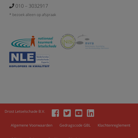
010 – 3032917
* bezoek alleen op afspraak
Drost Letselschade B.V.
Algemene Voorwaarden
Gedragscode GBL
Klachtenreglement