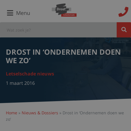
Menu
DROST IN ‘ONDERNEMEN DOEN
WE ZO’
Letselschade nieuws
1 maart 2016
Home
»
Nieuws & Dossiers
»
Drost in ‘Ondernemen doen we
zo’