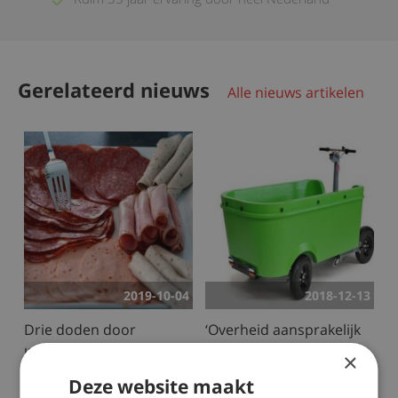
Gerelateerd nieuws
Alle nieuws artikelen
2019-10-04
2018-12-13
Drie doden door
‘Overheid aansprakelijk
listeriabesmetting
ongeval Stint’
×
Deze website maakt