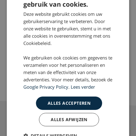
gebruik van cookies.
Deze website gebruikt cookies om uw
gebruikerservaring te verbeteren. Door
onze website te gebruiken, stemt u in met
alle cookies in overeenstemming met ons
Cookiebeleid.
2018-07-11
2018-05-17
We gebruiken ook cookies om gegevens te
verzamelen voor het personaliseren en
‘Yme Drost in het AD
Interview Yme Drost in
meten van de effectiviteit van onze
over letselschade Thais
Schade-magazine
advertenties. Voor meer details, bezoek de
voetbalteam’
Google Privacy Policy
.
Lees verder
ALLES ACCEPTEREN
ALLES AFWIJZEN
Over Drost
DETAILS WEERGEVEN