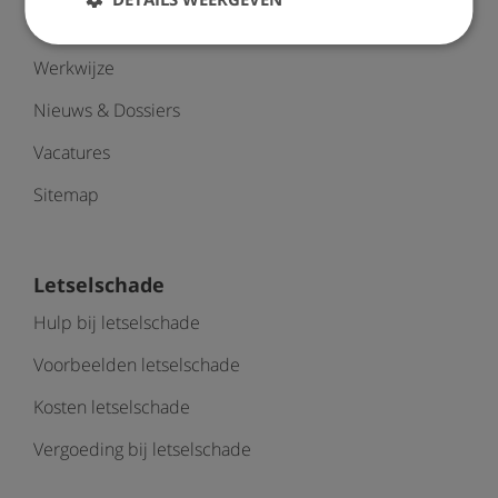
Onze mensen
Werkwijze
Nieuws & Dossiers
Vacatures
Sitemap
Letselschade
Hulp bij letselschade
Voorbeelden letselschade
Kosten letselschade
Vergoeding bij letselschade