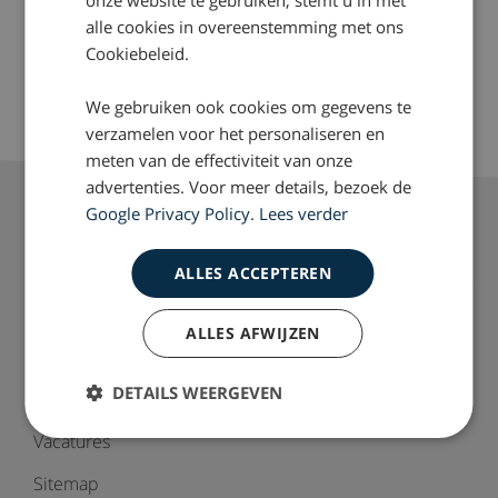
alle cookies in overeenstemming met ons
RIVM-onderzoek naar
Cookiebeleid.
klachten
borstimplantaten
We gebruiken ook cookies om gegevens te
verzamelen voor het personaliseren en
meten van de effectiviteit van onze
advertenties. Voor meer details, bezoek de
Google Privacy Policy
.
Lees verder
ALLES ACCEPTEREN
Over Drost
Onze mensen
ALLES AFWIJZEN
Werkwijze
DETAILS WEERGEVEN
Nieuws & Dossiers
Vacatures
Sitemap