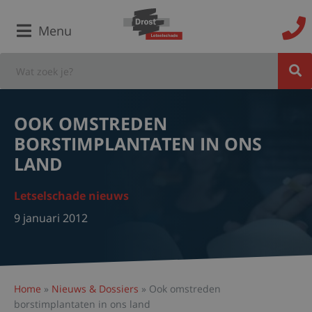
Menu
OOK OMSTREDEN
BORSTIMPLANTATEN IN ONS
LAND
Letselschade nieuws
9 januari 2012
Home
»
Nieuws & Dossiers
»
Ook omstreden
borstimplantaten in ons land