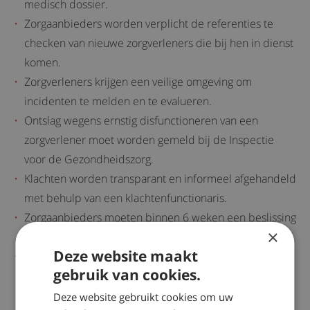
medisch dossier.
Zorgaanbieders worden verplicht de referenties te
checken van nieuwe zorgverleners die bij hen in dienst
komen.
Zorgverleners krijgen een veilige omgeving om
incidenten te melden en te evalueren.
Ontslag wegens ernstig disfunctioneren van een
zorgverlener moet worden gemeld bij de Inspectie
voor de Gezondheidszorg.
Klachten worden transparant en informeel afgehandeld
met behulp van een klachtenfunctionaris.
Zorgaanbieders moeten binnen 6 weken een beslissing
×
nemen over een klacht.
Deze website maakt
Er komt een onafhankelijke geschilleninstantie die
gebruik van cookies.
bindende uitspraken doet en schadevergoeding kan
toekennen.
Deze website gebruikt cookies om uw