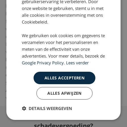
gebruikerservaring te verbeteren. Door
Bijna alle vormen van zorg vallen onder de nieuwe wet.
onze website te gebruiken, stemt u in met
Naast de reguliere zorg, zoals huisartsenzorg,
alle cookies in overeenstemming met ons
fysiotherapie, ziekenhuiszorg en ouderenzorg, geldt de
Cookiebeleid.
wet ook voor de aanbieders van bijvoorbeeld
We gebruiken ook cookies om gegevens te
cosmetische behandelingen of alternatieve zorg.
verzamelen voor het personaliseren en
Daarmee is deze groep van ruim 40.000 zorgaanbieders
meten van de effectiviteit van onze
voor het eerst onder een wettelijk kwaliteits- en
advertenties. Voor meer details, bezoek de
klachtenregime gebracht. Hierdoor krijgt de inspectie de
Google Privacy Policy
.
Lees verder
mogelijkheid beter toezicht te houden op deze sectoren
en in te grijpen bij misstanden. te houden op deze
ALLES ACCEPTEREN
sectoren en in te grijpen bij misstanden.
Al deze zorgaanbieders zijn op grond van deze wet
ALLES AFWIJZEN
verplicht calamiteiten onverwijld bij de IGZ te melden.
DETAILS WEERGEVEN
Vragen over whiplash klachten of
schadevergoeding?