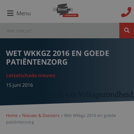
Menu
WET WKKGZ 2016 EN GOEDE
PATIËNTENZORG
Letselschade nieuws
15 juni 2016
Home
»
Nieuws & Dossiers
»
Wet Wkkgz 2016 en goede
patiëntenzorg