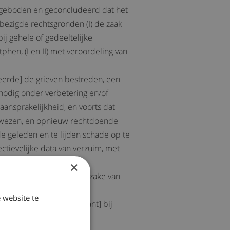
angeboden en geconcludeerd dat het
ebezigde rechtsgronden (I) de zaak
bij gehele of gedeeltelijke
phen, (I en II) met veroordeling van
eerde] de grieven bestreden, een
nodig onder verbetering en/of
aansprakelijkheid, en voorts dat
verwezen, en opnieuw rechtdoende
de geleden en te lijden schade op te
ctievelijke data van verzuim, met
×
ludeerd dat hij zich ter zake van
 website te
doen bepleiten, [appellant] bij
, advocaat te Zutphen.