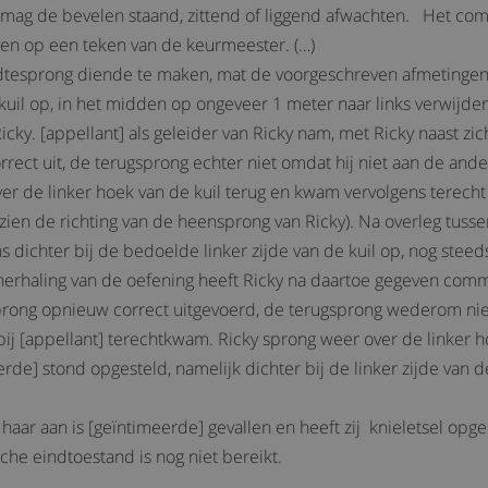
 mag de bevelen staand, zittend of liggend afwachten. Het c
en op een teken van de keurmeester. (…)
dtesprong diende te maken, mat de voorgeschreven afmetingen 
kuil op, in het midden op ongeveer 1 meter naar links verwijderd
cky. [appellant] als geleider van Ricky nam, met Ricky naast zic
rect uit, de terugsprong echter niet omdat hij niet aan de ander
r de linker hoek van de kuil terug en kwam vervolgens terecht a
en de richting van de heensprong van Ricky). Na overleg tusse
s dichter bij de bedoelde linker zijde van de kuil op, nog steed
 herhaling van de oefening heeft Ricky na daartoe gegeven com
rong opnieuw correct uitgevoerd, de terugsprong wederom niet
 bij [appellant] terechtkwam. Ricky sprong weer over de linker
rde] stond opgesteld, namelijk dichter bij de linker zijde van d
haar aan is [geïntimeerde] gevallen en heeft zij knieletsel opg
che eindtoestand is nog niet bereikt.