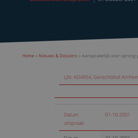
Home
»
Nieuws & Dossiers
»
Aansprakelijk voor sprong 
LJN: AD4954, Gerechtshof Arnhem
Datum
01-10-2001
uitspraak: