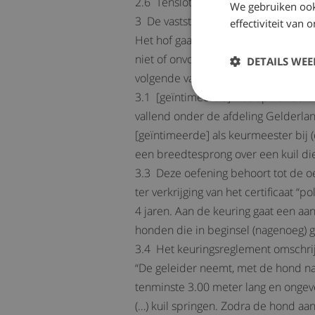
2.6 Tenslotte hebben partijen de st
We gebruiken ook
3 De vaststaande feiten
effectiviteit van
Het hof gaat op grond van de in zov
niet of onvoldoende (gemotiveerd) i
DETAILS WE
volgende vaststaande feiten.
3.1 [geïntimeerde] was op 15 februa
vallend onder de afdeling Gelderlan
[geïntimeerde] als keurmeester bij
een breedtesprong over een kuil d
3.3 Deze oefening behoort tot de o
ter verkrijging van het certificaat “
4 jaren. Aan de keuring gaat een a
honden die in beginsel (nagenoeg) ge
3.4 Het keuringsreglement omschrijf
“De geleider neemt, met de hond naa
tenminste 3.00 meter lang en ongev
(…) kuil springen. Zodra de hond a