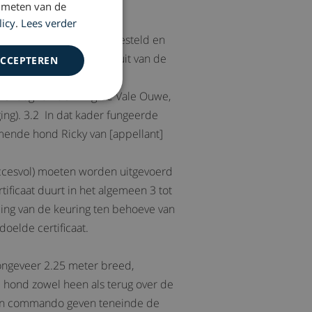
 meten van de
licy
.
Lees verder
d van hetgeen verder is gesteld en
overgelegde bescheiden uit van de
ACCEPTEREN
oefendag van de kring de Vale Ouwe,
ing). 3.2 In dat kader fungeerde
mende hond Ricky van [appellant]
uccesvol) moeten worden uitgevoerd
rtificaat duurt in het algemeen 3 tot
ding van de keuring ten behoeve van
oelde certificaat.
 ongeveer 2.25 meter breed,
 hond zowel heen als terug over de
 een commando geven teneinde de