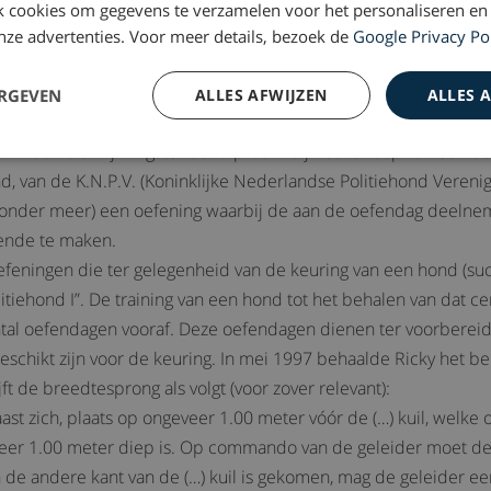
ukken overgelegd voor het wijzen van arrest.
 cookies om gegevens te verzamelen voor het personaliseren en
 onze advertenties. Voor meer details, bezoek de
Google Privacy Po
erre niet bestreden vaststelling van de rechtbank en/of op gron
s weersproken dan wel blijkt uit de onbetwiste inhoud van de 
ERGEVEN
ALLES AFWIJZEN
ALLES 
ri 1997 als vrijwilligster behulpzaam bij het verloop van een 
d, van de K.N.P.V. (Koninklijke Nederlandse Politiehond Verenig
 (onder meer) een oefening waarbij de aan de oefendag deelne
iende te maken.
efeningen die ter gelegenheid van de keuring van een hond (s
politiehond I”. De training van een hond tot het behalen van dat ce
antal oefendagen vooraf. Deze oefendagen dienen ter voorberei
schikt zijn voor de keuring. In mei 1997 behaalde Ricky het bed
t de breedtesprong als volgt (voor zover relevant):
st zich, plaats op ongeveer 1.00 meter vóór de (…) kuil, welke
eer 1.00 meter diep is. Op commando van de geleider moet de
an de andere kant van de (…) kuil is gekomen, mag de geleider