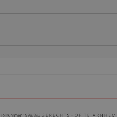
r rolnummer 1998/893 G E R E C H T S H O F T E A R N H E M