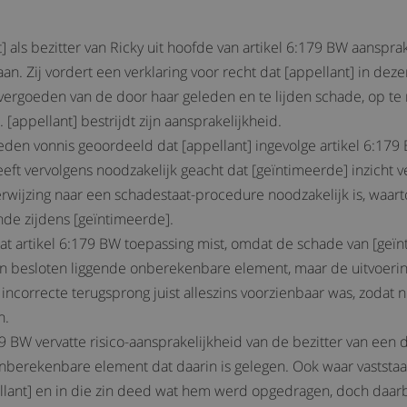
 als bezitter van Ricky uit hoofde van artikel 6:179 BW aanspra
an. Zij vordert een verklaring voor recht dat [appellant] in deze
 vergoeden van de door haar geleden en te lijden schade, op te 
[appellant] bestrijdt zijn aansprakelijkheid.
eden vonnis geoordeeld dat [appellant] ingevolge artikel 6:179
eft vervolgens noodzakelijk geacht dat [geïntimeerde] inzicht v
wijzing naar een schadestaat-procedure noodzakelijk is, waart
nde zijdens [geïntimeerde].
 dat artikel 6:179 BW toepassing mist, omdat de schade van [geï
rin besloten liggende onberekenbare element, maar de uitvoeri
correcte terugsprong juist alleszins voorzienbaar was, zodat n
n.
9 BW vervatte risico-aansprakelijkheid van de bezitter van een di
 onberekenbare element dat daarin is gelegen. Ook waar vaststa
nt] en in die zin deed wat hem werd opgedragen, doch daarbi