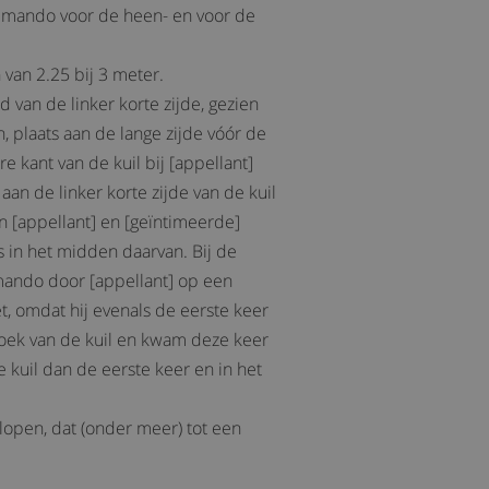
ommando voor de heen- en voor de
van 2.25 bij 3 meter.
 van de linker korte zijde, gezien
h, plaats aan de lange zijde vóór de
e kant van de kuil bij [appellant]
an de linker korte zijde van de kuil
n [appellant] en [geïntimeerde]
s in het midden daarvan. Bij de
mando door [appellant] op een
, omdat hij evenals de eerste keer
 hoek van de kuil en kwam deze keer
e kuil dan de eerste keer en in het
elopen, dat (onder meer) tot een