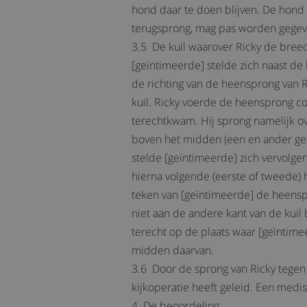
hond daar te doen blijven. De hond
terugsprong, mag pas worden gegev
3.5 De kuil waarover Ricky de bree
[geïntimeerde] stelde zich naast de 
de richting van de heensprong van Ri
kuil. Ricky voerde de heensprong cor
terechtkwam. Hij sprong namelijk ove
boven het midden (een en ander gezi
stelde [geïntimeerde] zich vervolgen
hierna volgende (eerste of tweede)
teken van [geïntimeerde] de heensp
niet aan de andere kant van de kuil
terecht op de plaats waar [geïntimee
midden daarvan.
3.6 Door de sprong van Ricky tegen 
kijkoperatie heeft geleid. Een medis
4 De beoordeling