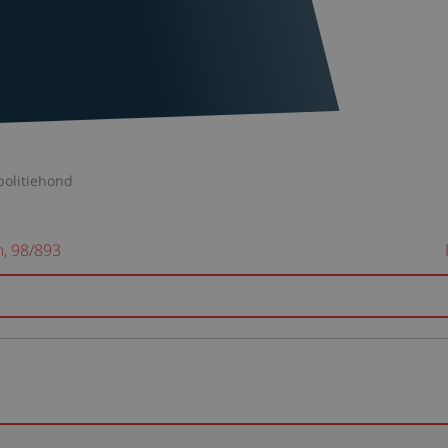
politiehond
, 98/893