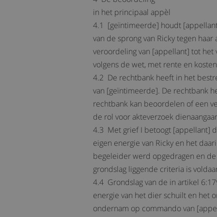
in het principaal appèl
4.1 [geïntimeerde] houdt [appellant]
van de sprong van Ricky tegen haar a
veroordeling van [appellant] tot het
volgens de wet, met rente en kosten. 
4.2 De rechtbank heeft in het bestr
van [geïntimeerde]. De rechtbank he
rechtbank kan beoordelen of een ver
de rol voor akteverzoek dienaangaa
4.3 Met grief I betoogt [appellant]
eigen energie van Ricky en het daa
begeleider werd opgedragen en de in
grondslag liggende criteria is voldaa
4.4 Grondslag van de in artikel 6:17
energie van het dier schuilt en het
ondernam op commando van [appella