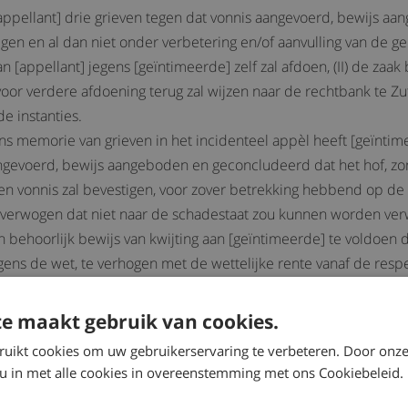
[appellant] drie grieven tegen dat vonnis aangevoerd, bewijs a
igen en al dan niet onder verbetering en/of aanvulling van de g
an [appellant] jegens [geïntimeerde] zelf zal afdoen, (II) de zaak 
oor verdere afdoening terug zal wijzen naar de rechtbank te Zut
e instanties.
ns memorie van grieven in het incidenteel appèl heeft [geïntim
angevoerd, bewijs aangeboden en geconcludeerd dat het hof, zo
en vonnis zal bevestigen, voor zover betrekking hebbend op de 
is overwogen dat niet naar de schadestaat zou kunnen worden 
n behoorlijk bewijs van kwijting aan [geïntimeerde] te voldoen 
gens de wet, te verhogen met de wettelijke rente vanaf de respe
osten van beide instanties.
an antwoord in het incidenteel appèl verweer gevoerd en geconc
e maakt gebruik van cookies.
l refereert aan het oordeel van het hof.
ruikt cookies om uw gebruikerservaring te verbeteren. Door onze
van 11 juli 2001 hebben partijen hun onderscheiden standpunten 
 u in met alle cookies in overeenstemming met ons Cookiebeleid.
aat te Amsterdam, en [geïntimeerde] bij monde van mr J.H. Stam