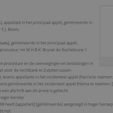
, appellant in het principaal appèl, geïntimeerde in
 F.J. Boom,
ats], geïntimeerde in het principaal appèl,
l, procureur: mr W.H.B.K. Brunet de Rochebrune.1
 de procedure en de overwegingen en beslissingen in
 het door de rechtbank te Zutphen tussen
, tevens appellante in het incidenteel appèl (hierna te noemen:
tevens geïntimeerde in het incidenteel appèl (hierna te noemen:
een afschrift aan dit arrest is gehecht.
 hoger beroep
98 heeft [appellant] [geïntimeerde] aangezegd in hoger beroep
it hof.