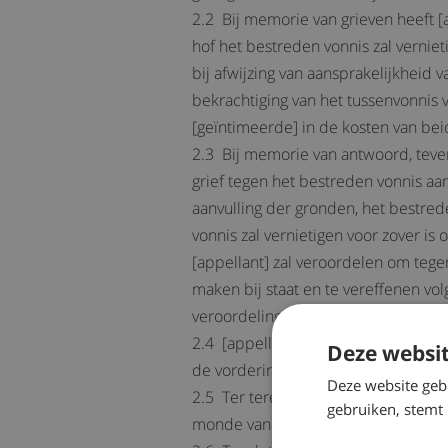
2.2 Bij memorie van grieven heeft 
hof het bestreden vonnis zal verniet
bij afwijzing van aansprakelijkheid v
bekrachtiging van het tussenvonnis v
[geïntimeerde] in de kosten van beid
2.3 Bij memorie van antwoord, teve
grief tegen het bestreden vonnis a
aanvulling der gronden, het bestred
vonnis zal vernietigen voor zover 
[appellant] zal veroordelen om tege
maken bij staat en te vereffenen vol
veroordeling van [appellant] in de k
2.4 [appellant] heeft bij memorie v
Deze websit
de vordering in het incidenteel appè
Deze website geb
2.5 Ter terechtzitting van het hof 
gebruiken, stemt
monde van mr J.F. Koorevaar, advoc