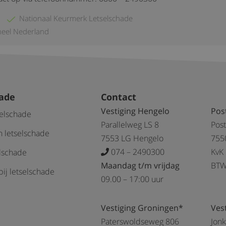
Nationaal Keurmerk Letselschade
heel Nederland
hade
Contact
Vestiging Hengelo
Pos
selschade
Parallelweg LS 8
Pos
 letselschade
7553 LG Hengelo
755
074 – 2490300
KvK
elschade
Maandag t/m vrijdag
BTW
ij letselschade
09.00 – 17:00 uur
Vestiging Groningen*
Ves
Paterswoldseweg 806
Jon