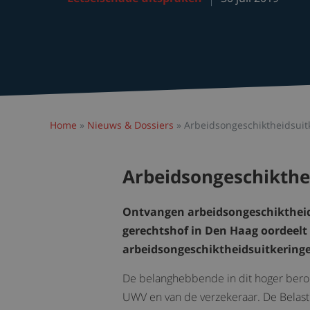
Home
»
Nieuws & Dossiers
»
Arbeidsongeschiktheidsuitk
Arbeidsongeschikthei
Ontvangen arbeidsongeschiktheids
gerechtshof in Den Haag oordeelt
arbeidsongeschiktheidsuitkeringe
De belanghebbende in dit hoger beroe
UWV en van de verzekeraar. De Belasti