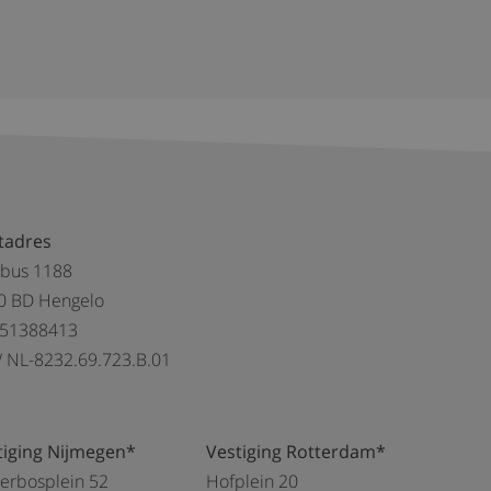
tadres
tbus 1188
0 BD Hengelo
 51388413
 NL-8232.69.723.B.01
tiging Nijmegen*
Vestiging Rotterdam*
kerbosplein 52
Hofplein 20