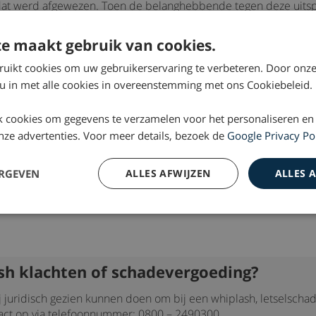
at werd afgewezen. Toen de belanghebbende tegen deze uitsp
d verklaard. Volgens de rechtbank in Den Haag belastte de ins
e maakt gebruik van cookies.
elastbaarheid van de uitkeringen in geschil.
ruikt cookies om uw gebruikerservaring te verbeteren. Door onze
eoordeeld dat de inspecteur de door belanghebbende ontvange
 u in met alle cookies in overeenstemming met ons Cookiebeleid.
de belanghebbende dat de uitkeringen te kwalificeren zijn als le
d
belastbaar
zijn als inkomen uit sparen en beleggen, is onjui
 cookies om gegevens te verzamelen voor het personaliseren en
gde het hof de eerdere uitspraak van de rechtbank.
 onze advertenties. Voor meer details, bezoek de
Google Privacy Po
ERGEVEN
ALLES AFWIJZEN
ALLES 
sh klachten of schadevergoeding?
j juridisch gezien kunnen doen om bij een whiplash, letselscha
act op via telefoonnummer: 0800 – 2490300