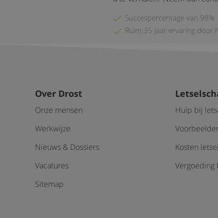
Succespercentage van 98%
Ruim 35 jaar ervaring door 
Over Drost
Letselsc
Onze mensen
Hulp bij let
Werkwijze
Voorbeelden
Nieuws & Dossiers
Kosten lets
Vacatures
Vergoeding b
Sitemap