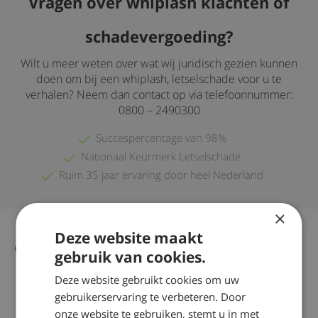
Vragen over whiplash klachten of
schadevergoeding?
Wilt u meer weten over wat wij juridisch gezien kunnen
doen om bij een whiplash, letselschade voor u te
verhalen? Neem dan contact op via telefoonnummer:
0800 – 2490300
Succespercentage van 98%
Nationaal Keurmerk Letselschade
Ruim 35 jaar ervaring door heel Nederland
×
Deze website maakt
Gerelateerd nieuws
Alle nieuws artikelen
gebruik van cookies.
Deze website gebruikt cookies om uw
gebruikerservaring te verbeteren. Door
onze website te gebruiken, stemt u in met