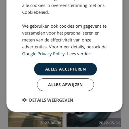
alle cookies in overeenstemming met ons
Cookiebeleid.
We gebruiken ook cookies om gegevens te
verzamelen voor het personaliseren en
2022-10-27
2022-07-21
meten van de effectiviteit van onze
advertenties. Voor meer details, bezoek de
Vertrouwen! | Column
BEREIKBAAR !! ?? |
Google Privacy Policy
.
Lees verder
Column
ALLES ACCEPTEREN
ALLES AFWIJZEN
DETAILS WEERGEVEN
2022-06-30
2022-05-31