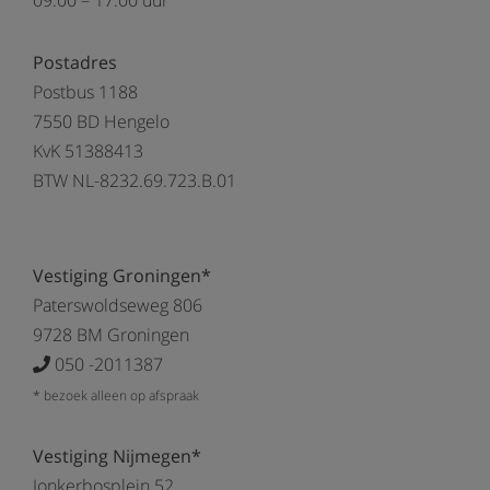
09.00 – 17:00 uur
Postadres
Postbus 1188
7550 BD Hengelo
KvK 51388413
BTW NL-8232.69.723.B.01
Vestiging Groningen*
Paterswoldseweg 806
9728 BM Groningen
050 -2011387
* bezoek alleen op afspraak
Vestiging Nijmegen*
Jonkerbosplein 52