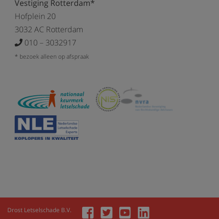
Vestiging Rotterdam*
Hofplein 20
3032 AC Rotterdam
010 – 3032917
* bezoek alleen op afspraak
Drost Letselschade B.V.