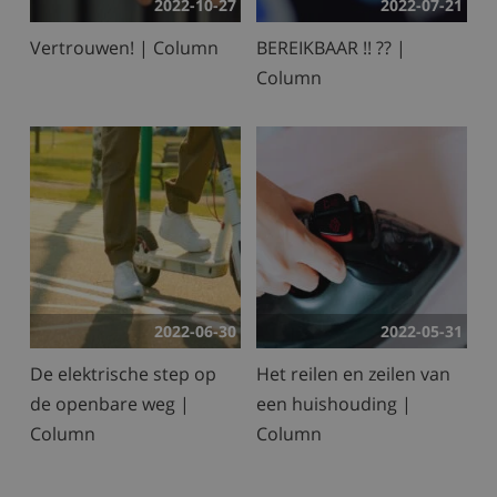
2022-10-27
2022-07-21
Vertrouwen! | Column
BEREIKBAAR !! ?? |
Column
2022-06-30
2022-05-31
De elektrische step op
Het reilen en zeilen van
de openbare weg |
een huishouding |
Column
Column