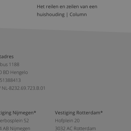
e
Het reilen en zeilen van een
huishouding | Column
tadres
tbus 1188
0 BD Hengelo
 51388413
 NL-8232.69.723.B.01
tiging Nijmegen*
Vestiging Rotterdam*
kerbosplein 52
Hofplein 20
4 AB Nijmegen
3032 AC Rotterdam