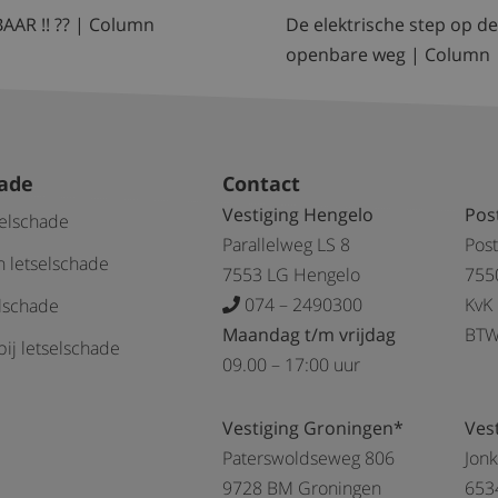
AAR !! ?? | Column
De elektrische step op d
openbare weg | Column
hade
Contact
Vestiging Hengelo
Pos
selschade
Parallelweg LS 8
Pos
 letselschade
7553 LG Hengelo
755
074 – 2490300
KvK
elschade
Maandag t/m vrijdag
BTW
ij letselschade
09.00 – 17:00 uur
Vestiging Groningen*
Ves
Paterswoldseweg 806
Jon
9728 BM Groningen
653