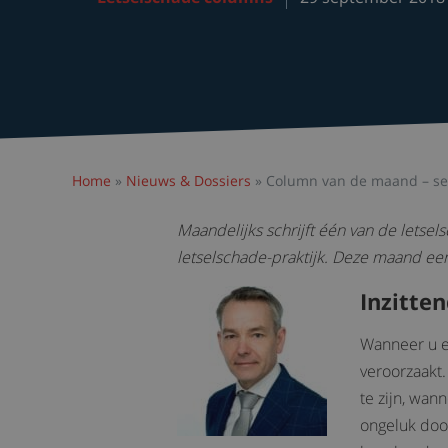
Home
»
Nieuws & Dossiers
»
Column van de maand – s
Maandelijks schrijft één van de letse
letselschade-praktijk. Deze maand een
Inzitte
Wanneer u e
veroorzaakt.
te zijn, wan
ongeluk door