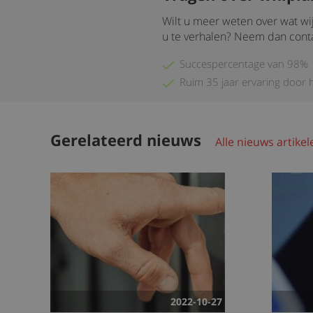
Wilt u meer weten over wat wi
u te verhalen? Neem dan cont
Succespercentage van 98%
Ruim 35 jaar ervaring door 
Gerelateerd nieuws
Alle nieuws artikel
2022-10-27