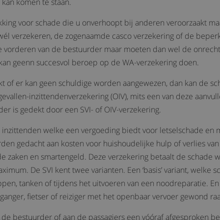
 kan komen te staan.
king voor schade die u onverhoopt bij anderen veroorzaakt maa
wél verzekeren, de zogenaamde casco verzekering of de beperkt
 vorderen van de bestuurder maar moeten dan wel de onrecht
 kan geenn succesvol beroep op de WA-verzekering doen.
akt of er kan geen schuldige worden aangewezen, dan kan de s
gevallen-inzittendenverzekering (OIV), mits een van deze aanvul
er is gedekt door een SVI- of OIV-verzekering.
 inzittenden welke een vergoeding biedt voor letselschade en m
rden gedacht aan kosten voor huishoudelijke hulp of verlies v
e zaken en smartengeld. Deze verzekering betaalt de schade wel
ximum. De SVI kent twee varianten. Een ‘basis’ variant, welke 
tappen, tanken of tijdens het uitvoeren van een noodreparatie. En
tganger, fietser of reiziger met het openbaar vervoer gewond raa
 de bestuurder of aan de passagiers een vóóraf afgesproken bedra