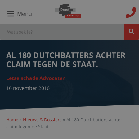
Menu
AL 180 DUTCHBATTERS ACHTER
CLAIM TEGEN DE STAAT.
Letselschade Advocaten
16 november 2016
Home
»
Nieuws & Dossiers
»
Al 180 Dutchbatters achter
claim tegen de Staat.