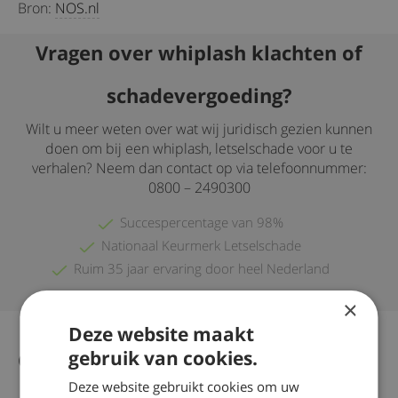
Bron:
NOS.nl
Vragen over whiplash klachten of
schadevergoeding?
Wilt u meer weten over wat wij juridisch gezien kunnen
doen om bij een whiplash, letselschade voor u te
verhalen? Neem dan contact op via telefoonnummer:
0800 – 2490300
Succespercentage van 98%
Nationaal Keurmerk Letselschade
Ruim 35 jaar ervaring door heel Nederland
×
Deze website maakt
gebruik van cookies.
Gerelateerd nieuws
Alle nieuws artikelen
Deze website gebruikt cookies om uw