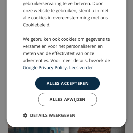
gebruikerservaring te verbeteren. Door
onze website te gebruiken, stemt u in met
alle cookies in overeenstemming met ons
Cookiebeleid.
We gebruiken ook cookies om gegevens te
verzamelen voor het personaliseren en
meten van de effectiviteit van onze
2021-01-13
2020-04-28
advertenties. Voor meer details, bezoek de
Behandeling
Behandelingsduur
Google Privacy Policy
.
Lees verder
letselschadeclaims
letselschadeclaims
veteranen moet korter
Defensie onderzocht
ALLES ACCEPTEREN
ALLES AFWIJZEN
DETAILS WEERGEVEN