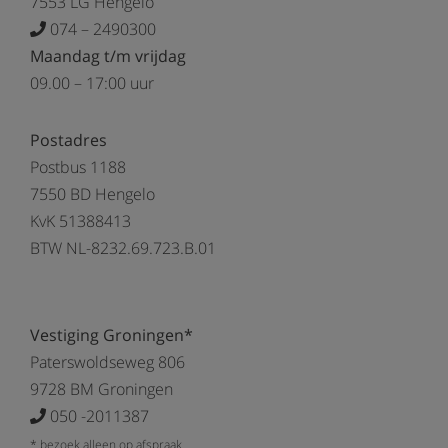
7553 LG Hengelo
074 – 2490300
Maandag t/m vrijdag
09.00 – 17:00 uur
Postadres
Postbus 1188
7550 BD Hengelo
KvK 51388413
BTW NL-8232.69.723.B.01
Vestiging Groningen*
Paterswoldseweg 806
9728 BM Groningen
050 -2011387
* bezoek alleen op afspraak