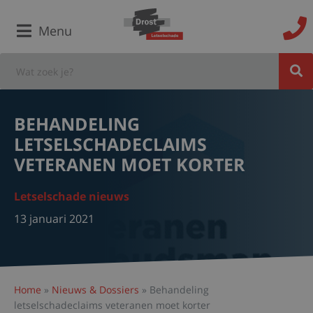
Menu
BEHANDELING
LETSELSCHADECLAIMS
VETERANEN MOET KORTER
Letselschade nieuws
13 januari 2021
Home
»
Nieuws & Dossiers
»
Behandeling
letselschadeclaims veteranen moet korter