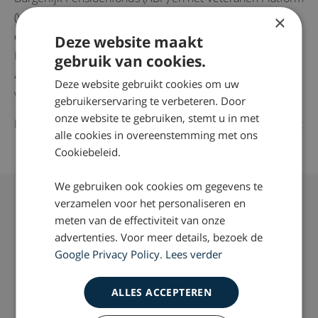
(VP) en maakt deze centraal bereikbaar via één website
×
en telefoonnummer.
Deze website maakt
Het Veteranenloket geeft ook toegang tot begeleiding,
gebruik van cookies.
advies en ondersteuning door bijvoorbeeld een buddy
Deze website gebruikt cookies om uw
voor de veteraan of een coördinator voor het thuisfront.
gebruikerservaring te verbeteren. Door
onze website te gebruiken, stemt u in met
BRON: Blik op Nieuws en
Nederlands Veteranen Instituut
alle cookies in overeenstemming met ons
Cookiebeleid.
Vragen over whiplash klachten of
We gebruiken ook cookies om gegevens te
verzamelen voor het personaliseren en
schadevergoeding?
meten van de effectiviteit van onze
advertenties. Voor meer details, bezoek de
Wilt u meer weten over wat wij juridisch gezien kunnen
Google Privacy Policy
.
Lees verder
doen om bij een whiplash, letselschade voor u te
verhalen? Neem dan contact op via telefoonnummer:
ALLES ACCEPTEREN
0800 – 2490300