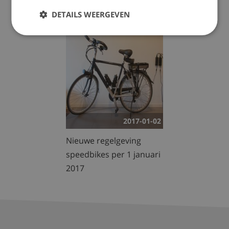
begin 2018’
veiligheid
DETAILS WEERGEVEN
2017-01-02
Nieuwe regelgeving
speedbikes per 1 januari
2017