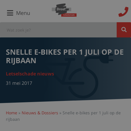
Menu
SNELLE E-BIKES PER 1 JULI OP DE
RIJBAAN
Letselschade nieuws
31 mei 2017
Home
»
Nieuws & Dossiers
»
Snelle e-bikes per 1 juli op de
rijbaan