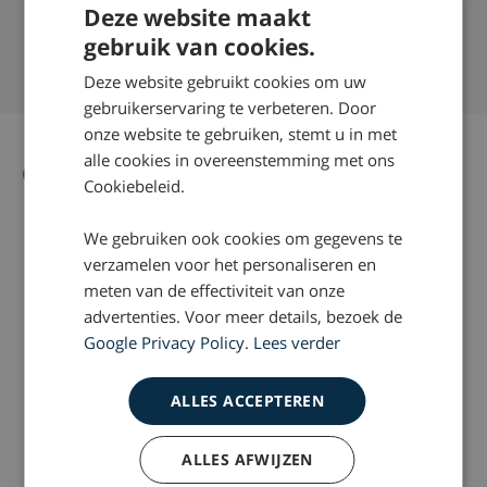
Succespercentage van 98%
Deze website maakt
Nationaal Keurmerk Letselschade
gebruik van cookies.
Ruim 35 jaar ervaring door heel Nederland
Deze website gebruikt cookies om uw
gebruikerservaring te verbeteren. Door
onze website te gebruiken, stemt u in met
alle cookies in overeenstemming met ons
Gerelateerd nieuws
Alle nieuws artikelen
Cookiebeleid.
We gebruiken ook cookies om gegevens te
verzamelen voor het personaliseren en
meten van de effectiviteit van onze
advertenties. Voor meer details, bezoek de
Google Privacy Policy
.
Lees verder
ALLES ACCEPTEREN
2018-07-27
2017-08-15
ALLES AFWIJZEN
‘Meer fietsongevallen
Snelle e-bikes en