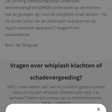
De Stichting Wetenschappelijk Onderzoek
Verkeersveiligheid (
SWOV
) onderzoekt op dit moment
wat de gevolgen zijn voor de veiligheid in het verkeer. “Na
de zomer zullen we de uitkomsten evalueren en de
regels eventueel aanpassen”, reageert een
woordvoerder.
Bron: de Telegraaf
Vragen over whiplash klachten of
schadevergoeding?
Wilt u meer weten over wat wij juridisch gezien kunnen
doen om bij een whiplash, letselschade voor u te
verhalen? Neem dan contact op via telefoonnummer:
0800 – 2490300
×