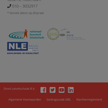
010 – 3032917
* bezoek alleen op afspraak
Drost Letselschade B.V.
Algemene Voorwaarden
Gedragscode GBL
Klachtenreglement