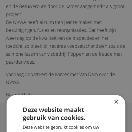
en de Betuweroute door de Kamer aangemerkt als ‘groot
project’.
De NVWA heeft al ruim tien jaar te maken met
bezuinigingen, fusies en reorganisaties. Dat heeft zijn
weerslag op de kwaliteit van de inspecties en het
toezicht, zo bleek bij recente voedselschandalen zoals de
salmonellazalm van visbedrijf Foppen en de fraude met
paardenvlees.
Vandaag debatteert de Kamer met Van Dam over de
NVWA.
Bron:
NU.nl
×
Vragen over whiplash klachten of
Deze website maakt
gebruik van cookies.
schadevergoeding?
Deze website gebruikt cookies om uw