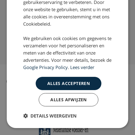
gebruikerservaring te verbeteren. Door
Wilt u meer weten over wat wij juridisch gezien kunnen
doen om bij een whiplash, letselschade voor u te
onze website te gebruiken, stemt u in met
verhalen? Neem dan contact op via telefoonnummer:
alle cookies in overeenstemming met ons
0800 – 2490300
Cookiebeleid.
Succespercentage van 98%
We gebruiken ook cookies om gegevens te
Nationaal Keurmerk Letselschade
verzamelen voor het personaliseren en
Ruim 35 jaar ervaring door heel Nederland
meten van de effectiviteit van onze
advertenties. Voor meer details, bezoek de
Google Privacy Policy
.
Lees verder
Gerelateerd nieuws
Alle nieuws artikelen
ALLES ACCEPTEREN
ALLES AFWIJZEN
DETAILS WEERGEVEN