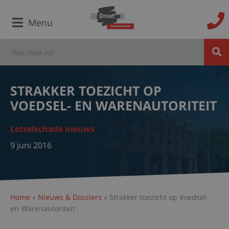
Menu
STRAKKER TOEZICHT OP
VOEDSEL- EN WARENAUTORITEIT
Letselschade nieuws
9 juni 2016
Home
»
Nieuws & Dossiers
»
Strakker toezicht op Voedsel-
en Warenautoriteit