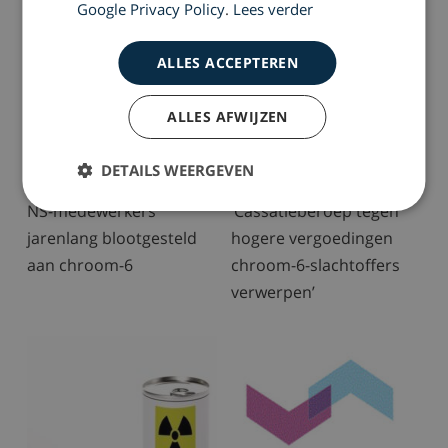
Google Privacy Policy
.
Lees verder
ALLES ACCEPTEREN
ALLES AFWIJZEN
DETAILS WEERGEVEN
2022-11-22
2021-05-22
NS-medewerkers
‘Cassatieberoep tegen
jarenlang blootgesteld
hogere vergoedingen
aan chroom-6
chroom-6-slachtoffers
verwerpen’