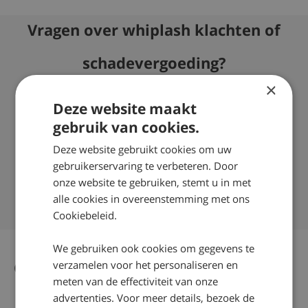
Vragen over whiplash klachten of
schadevergoeding?
×
Wilt u meer weten over wat wij juridisch gezien kunnen
doen om bij een whiplash, letselschade voor u te
Deze website maakt
verhalen? Neem dan contact op via telefoonnummer:
gebruik van cookies.
0800 – 2490300
Deze website gebruikt cookies om uw
Succespercentage van 98%
gebruikerservaring te verbeteren. Door
Nationaal Keurmerk Letselschade
onze website te gebruiken, stemt u in met
Ruim 35 jaar ervaring door heel Nederland
alle cookies in overeenstemming met ons
Cookiebeleid.
We gebruiken ook cookies om gegevens te
Gerelateerd nieuws
verzamelen voor het personaliseren en
Alle nieuws artikelen
meten van de effectiviteit van onze
advertenties. Voor meer details, bezoek de