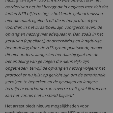
nazorg van april 1996 ontwikkelde beleid. Naar het
oordeel van het hof brengt dit in beginsel met zich dat
indien NSR bij (ernstig) schokkende gebeurtenissen
niet die maatregelen treft die in het protocol (en
voordien in het Draaiboek) zijn voorgeschreven, de
opvang en nazorg niet adequaat is. Dat, zoals in het
geval van [appellant], doorverwijzing en langdurige
behandeling door de HSK groep plaatsvindt, maakt
dit niet anders, aangezien het daarbij gaat om de
behandeling van gevolgen die -kennelijk- zijn
opgetreden, terwijl de opvang en nazorg volgens het
protocol er nu juist op gericht zijn om de emotionele
gevolgen te beperken en de gevolgen op langere
termijn te voorkomen. In zoverre treft grief III doel en
kan het vonnis niet in stand blijven.”
Het arrest biedt nieuwe mogelijkheden voor
machinisten en conducteurs om NSR met succes aan