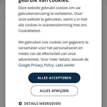
gebruik van cookies.
Deze website gebruikt cookies om uw
gebruikerservaring te verbeteren. Door
Gerelateerd nieuws
Alle nieuws artikelen
onze website te gebruiken, stemt u in met
alle cookies in overeenstemming met ons
Cookiebeleid.
We gebruiken ook cookies om gegevens te
verzamelen voor het personaliseren en
meten van de effectiviteit van onze
advertenties. Voor meer details, bezoek de
Google Privacy Policy
.
Lees verder
2019-04-11
2018-03-27
ALLES ACCEPTEREN
‘Patiënt baas medisch
Politie aansprakelijk
dossier’
schietpartij Alphen
ALLES AFWIJZEN
DETAILS WEERGEVEN