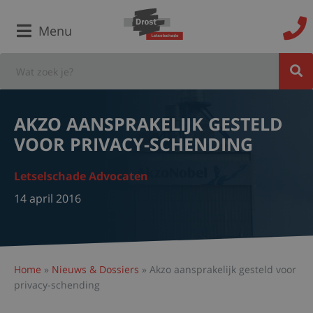
Menu
AKZO AANSPRAKELIJK GESTELD
VOOR PRIVACY-SCHENDING
Letselschade Advocaten
14 april 2016
Home
»
Nieuws & Dossiers
»
Akzo aansprakelijk gesteld voor
privacy-schending