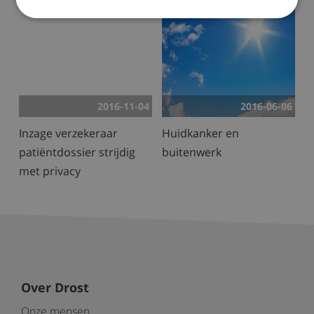
2016-11-04
2016-06-06
Inzage verzekeraar
Huidkanker en
patiëntdossier strijdig
buitenwerk
met privacy
Over Drost
Onze mensen