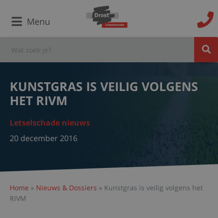
Menu
KUNSTGRAS IS VEILIG VOLGENS
HET RIVM
Letselschade nieuws
20 december 2016
Home
»
Nieuws & Dossiers
»
Kunstgras is veilig volgens het
RIVM