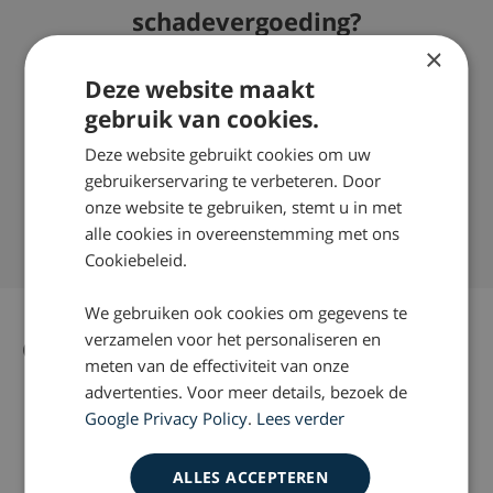
schadevergoeding?
×
Wilt u meer weten over wat wij juridisch gezien kunnen
Deze website maakt
doen om bij een whiplash, letselschade voor u te
verhalen? Neem dan contact op via telefoonnummer:
gebruik van cookies.
0800 – 2490300
Deze website gebruikt cookies om uw
Succespercentage van 98%
gebruikerservaring te verbeteren. Door
onze website te gebruiken, stemt u in met
Nationaal Keurmerk Letselschade
alle cookies in overeenstemming met ons
Ruim 35 jaar ervaring door heel Nederland
Cookiebeleid.
We gebruiken ook cookies om gegevens te
verzamelen voor het personaliseren en
Gerelateerd nieuws
Alle nieuws artikelen
meten van de effectiviteit van onze
advertenties. Voor meer details, bezoek de
Google Privacy Policy
.
Lees verder
ALLES ACCEPTEREN