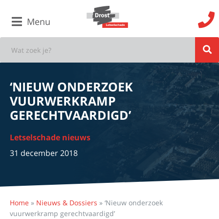
Menu
‘NIEUW ONDERZOEK
VUURWERKRAMP
GERECHTVAARDIGD’
Letselschade nieuws
31 december 2018
Home
»
Nieuws & Dossiers
»
‘Nieuw onderzoek
vuurwerkramp gerechtvaardigd’