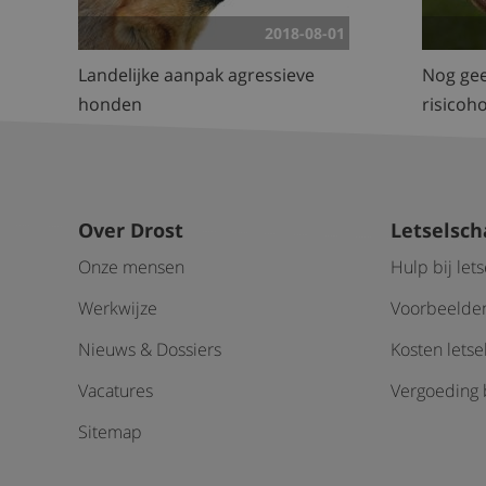
2018-08-01
Landelijke aanpak agressieve
Nog gee
honden
risicoh
Over Drost
Letselsc
Onze mensen
Hulp bij let
Werkwijze
Voorbeelden
Nieuws & Dossiers
Kosten lets
Vacatures
Vergoeding b
Sitemap