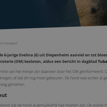
nt inslapen
 6-jarige Evelina (6) uit Diepenheim aanviel en tot bloe
isterie (OM) besloten, aldus een bericht in dagblad
Tuba
milie van het meisje zijn daarover door het OM geïnformeerd.
gekregen, of dat dit nog moet gebeuren. De hond was echter al 
beslag genomen.
out
ekend dat de hond al gemuilkorfd had moeten zijn. De politie 