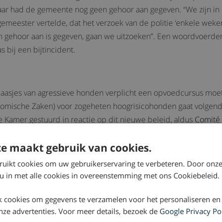
r had de gemeente nog geen gehoor aan gegeven. “We zijn in 
emeester vertelde, dat het verzoek van de politie ‘enkele wek
ehoor aan is gegeven, gaan we uitzoeken”. Een woordvoerder v
 bij een bijtincident.
aasjes van agressieve honden verplicht een opvoedcursus moet
nomische Zaken) voor zogeheten hoogrisicohonden gaat volgend j
 Kamer gestuurd in reactie op dit nieuwe beleid, aldus
Comité
g en niet effectief zijn en zorgen voor schijnveiligheid. Bovend
e maakt gebruik van cookies.
ierenorganisaties wel van mening dat de overheid er alles aan 
ruikt cookies om uw gebruikerservaring te verbeteren. Door onze
 u in met alle cookies in overeenstemming met ons Cookiebeleid.
 cookies om gegevens te verzamelen voor het personaliseren en
 onze advertenties. Voor meer details, bezoek de
Google Privacy Po
er
bijtincidenten
.