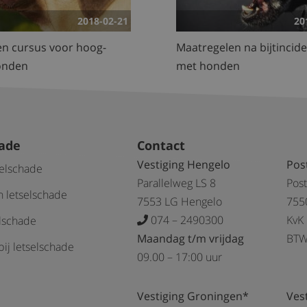
2018-02-21
20
n cursus voor hoog-
Maatregelen na bijtincid
onden
met honden
hade
Contact
Vestiging Hengelo
Pos
selschade
Parallelweg LS 8
Pos
 letselschade
7553 LG Hengelo
755
074 – 2490300
KvK
elschade
Maandag t/m vrijdag
BTW
ij letselschade
09.00 – 17:00 uur
Vestiging Groningen*
Ves