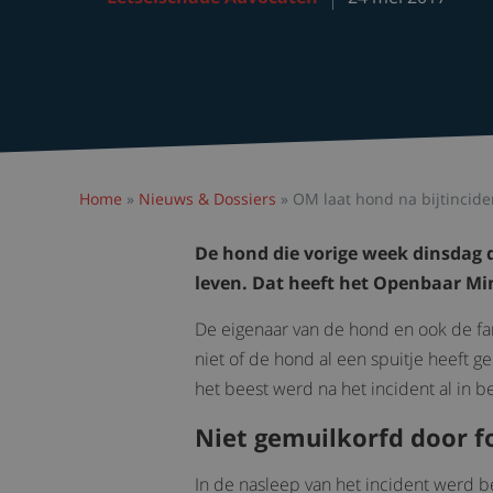
Home
»
Nieuws & Dossiers
»
OM laat hond na bijtincide
De hond die vorige week dinsdag de
leven. Dat heeft het Openbaar Min
De eigenaar van de hond en ook de fa
niet of de hond al een spuitje heeft 
het beest werd na het incident al in 
Niet gemuilkorfd door f
In de nasleep van het incident werd b