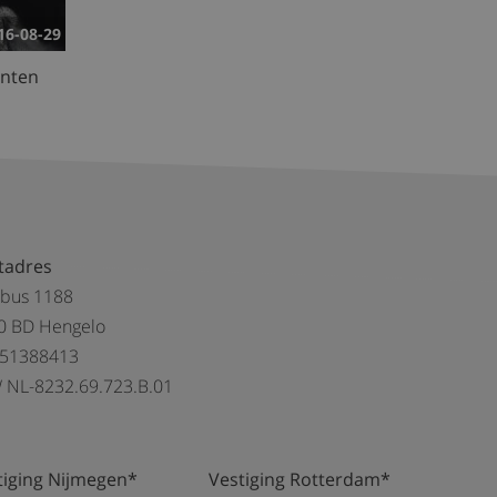
16-08-29
enten
tadres
tbus 1188
0 BD Hengelo
 51388413
 NL-8232.69.723.B.01
tiging Nijmegen*
Vestiging Rotterdam*