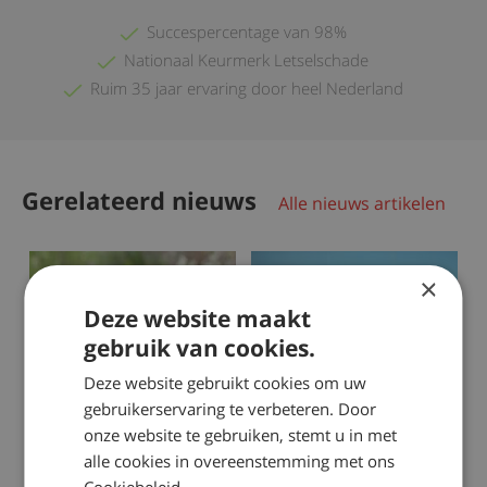
Succespercentage van 98%
Nationaal Keurmerk Letselschade
Ruim 35 jaar ervaring door heel Nederland
Gerelateerd nieuws
Alle nieuws artikelen
×
Deze website maakt
gebruik van cookies.
Deze website gebruikt cookies om uw
gebruikerservaring te verbeteren. Door
onze website te gebruiken, stemt u in met
2023-08-31
2021-12-23
alle cookies in overeenstemming met ons
Cookiebeleid.