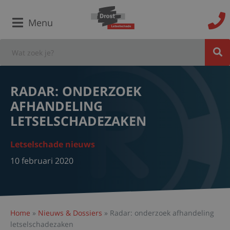
Menu
RADAR: ONDERZOEK
AFHANDELING
LETSELSCHADEZAKEN
Letselschade nieuws
10 februari 2020
Home
»
Nieuws & Dossiers
»
Radar: onderzoek afhandeling
letselschadezaken