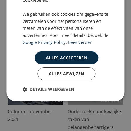
Slachtoffers van
Een groot deel van de
hondenbeten zijn vaak
bermen is onveilig
We gebruiken ook cookies om gegevens te
kinderen, plastisch
verzamelen voor het personaliseren en
chirurgen willen
meten van de effectiviteit van onze
maatregelen
advertenties. Voor meer details, bezoek de
Google Privacy Policy
.
Lees verder
ALLES ACCEPTEREN
ALLES AFWIJZEN
DETAILS WEERGEVEN
2021-11-26
2021-05-31
Column – november
Onderzoek naar kwalijke
2021
zaken van
belangenbehartigers