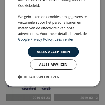
Cookiebeleid.
We gebruiken ook cookies om gegevens te
verzamelen voor het personaliseren en
2020-05-08
2020-02-27
meten van de effectiviteit van onze
Meer meldingen
Start onderzoek chroom-
advertenties. Voor meer details, bezoek de
bijwerkingen
6-verleden Defensie
Google Privacy Policy
.
Lees verder
implantaten
ALLES ACCEPTEREN
ALLES AFWIJZEN
DETAILS WEERGEVEN
2019-04-23
2019-02-12