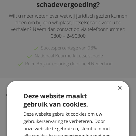
schadevergoeding?
Wilt u meer weten over wat wij juridisch gezien kunnen
doen om bij een whiplash, letselschade voor u te
verhalen? Neem dan contact op via telefoonnummer:
0800 – 2490300
Succespercentage van 98%
Nationaal Keurmerk Letselschade
Ruim 35 jaar ervaring door heel Nederland
×
Gerelateerd nieuws
Deze website maakt
Alle nieuws artikelen
gebruik van cookies.
Deze website gebruikt cookies om uw
gebruikerservaring te verbeteren. Door
onze website te gebruiken, stemt u in met
alle cookies in overeenstemming met ons