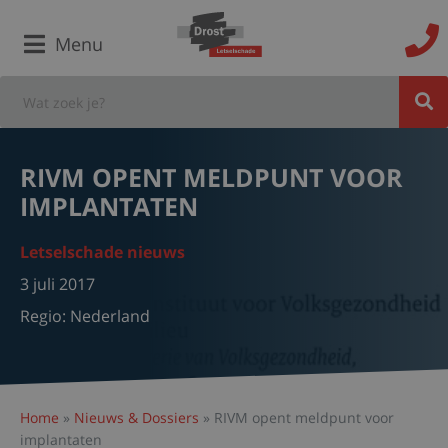
Menu
RIVM OPENT MELDPUNT VOOR
IMPLANTATEN
Letselschade nieuws
3 juli 2017
Regio:
Nederland
Home
»
Nieuws & Dossiers
»
RIVM opent meldpunt voor
implantaten