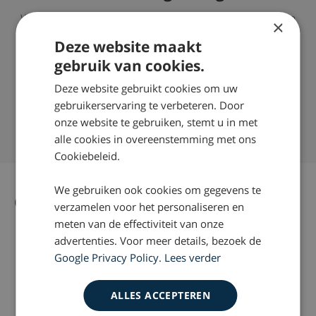
Wilt u meer weten over wat wij juridisch gezien kunnen
×
doen om bij een whiplash, letselschade voor u te
Deze website maakt
verhalen? Neem dan contact op via telefoonnummer:
gebruik van cookies.
0800 – 2490300
Deze website gebruikt cookies om uw
Succespercentage van 98%
gebruikerservaring te verbeteren. Door
Nationaal Keurmerk Letselschade
onze website te gebruiken, stemt u in met
Ruim 35 jaar ervaring door heel Nederland
alle cookies in overeenstemming met ons
Cookiebeleid.
We gebruiken ook cookies om gegevens te
Gerelateerd nieuws
Alle nieuws artikelen
verzamelen voor het personaliseren en
meten van de effectiviteit van onze
advertenties. Voor meer details, bezoek de
Google Privacy Policy
.
Lees verder
ALLES ACCEPTEREN