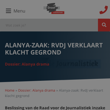
Menu
ALANYA-ZAAK: RVDJ VERKLAART
KLACHT GEGROND
Dossier: Alanya drama
Home
»
Dossier: Alanya drama
»
Alanya-zaak: RvdJ verklaart
klacht gegrond
Beslissing van de Raad voor de Journalistiek inzake