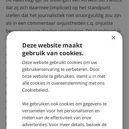
dat zij zich daarmee (impliciet) op het standpunt
stellen dat het journalistiek niet onzorgvuldig zou zijn
als in een commentaar onjuistheden c.q. onjuiste
beweringen van derden voorkomen. Dit standpunt is
×
echter niet juist. Indien sprake is van een opiniërend
Deze website maakt
stuk, moet een onderscheid worden gemaakt tussen
gebruik van cookies.
enerzijds in het artikel vermelde feitelijke gegevens
die op juistheid getoetst kunnen worden, en
Deze website gebruikt cookies om uw
gebruikerservaring te verbeteren. Door
anderzijds de mening van de journalist (vgl. onder
onze website te gebruiken, stemt u in met
meer: Rabbijn Lewis c.s./Cassuto, RvdJ
2002/63
). De
alle cookies in overeenstemming met ons
Raad meent voorts dat door de zinsneden “Wij
Cookiebeleid.
kunnen alleen aannemen dat deze verhalen waar zijn”
en “Het is toch nodig om de dingen die er beweerd
We gebruiken ook cookies om gegevens te
worden te herhalen” de beweringen als feiten zijn
verzamelen voor het personaliseren en
gepresenteerd. Verweerders hebben erkend dat de
meten van de effectiviteit van onze
bedoelde beweringen feitelijk onjuist zijn en hebben
advertenties. Voor meer details, bezoek de