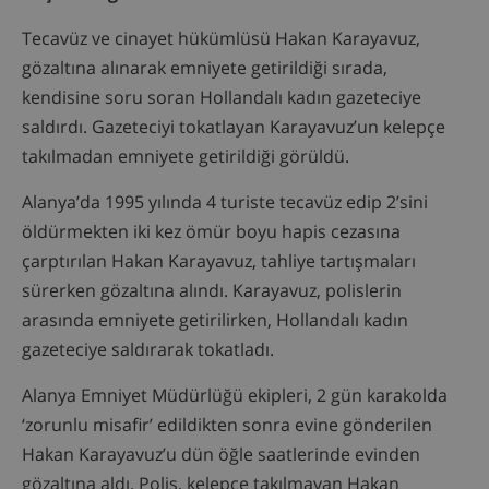
Tecavüz ve cinayet hükümlüsü Hakan Karayavuz,
gözaltına alınarak emniyete getirildiği sırada,
kendisine soru soran Hollandalı kadın gazeteciye
saldırdı. Gazeteciyi tokatlayan Karayavuz’un kelepçe
takılmadan emniyete getirildiği görüldü.
Alanya’da 1995 yılında 4 turiste tecavüz edip 2’sini
öldürmekten iki kez ömür boyu hapis cezasına
çarptırılan Hakan Karayavuz, tahliye tartışmaları
sürerken gözaltına alındı. Karayavuz, polislerin
arasında emniyete getirilirken, Hollandalı kadın
gazeteciye saldırarak tokatladı.
Alanya Emniyet Müdürlüğü ekipleri, 2 gün karakolda
‘zorunlu misafir’ edildikten sonra evine gönderilen
Hakan Karayavuz’u dün öğle saatlerinde evinden
gözaltına aldı. Polis, kelepçe takılmayan Hakan