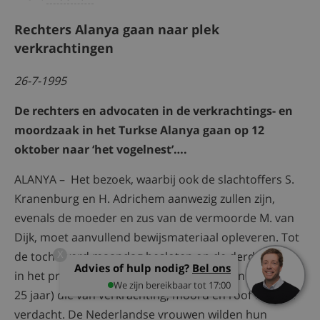
Rechters Alanya gaan naar plek
verkrachtingen
26-7-1995
De rechters en advocaten in de verkrachtings- en
moordzaak in het Turkse Alanya gaan op 12
oktober naar ‘het vogelnest’….
ALANYA – Het bezoek, waarbij ook de slachtoffers S.
Kranenburg en H. Adrichem aanwezig zullen zijn,
evenals de moeder en zus van de vermoorde M. van
Dijk, moet aanvullend bewijsmateriaal opleveren. Tot
de tocht werd maandag besloten op de derde zitting
X
Advies of hulp nodig?
Bel ons
in het proces tegen de vier Turkse mannen (van 17 tot
We zijn bereikbaar tot 17:00
25 jaar) die van verkrachting, moord en roof worden
verdacht. De Nederlandse vrouwen wilden hun