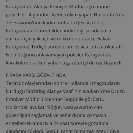
Karayavuz’u Alanya Emniyet Müdürlüğü önüne
getirdiler. 4 gündür ilçede çekim yapan Hollanda Nos
Televizyonu’nun kadın muhabiri Jessica Lutz,
Karayavuz’a otomobilden indirildiği sırada soru
sormak için yaklaştı ve mikrofonu uzattı. Hakan
Karayavuz, Türkçe soru soran Jessica Lutz’a tokat attı.
Ne olduğunu anlayamayan polisler Karayavuz’u
karakola sokarken yabancı gazeteciyi de uzaklaştırdı.
FİRARA KARŞI GÖZALTINDA
Tecavüz olaylarından sonra Hollandalı mağdurların
kurduğu Stichting Alanya Vakfı’nın avukatı Yme Drost,
Emniyet Müdürü Mehmet Söğüt ile görüştü.
Hollandalı avukat, ‘Söğüt, Karayavuz’un can
güvenliğini sağlamak ve şehir dışına çıkmasını
engellemek amacıyla 24 saat süreyle gözaltına
alındığını söyledi. Söğüt, rahat olmamızı istedi’ diye