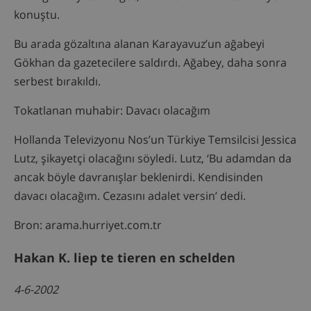
konuştu.
Bu arada gözaltına alanan Karayavuz’un ağabeyi
Gökhan da gazetecilere saldırdı. Ağabey, daha sonra
serbest bırakıldı.
Tokatlanan muhabir: Davacı olacağım
Hollanda Televizyonu Nos’un Türkiye Temsilcisi Jessica
Lutz, şikayetçi olacağını söyledi. Lutz, ‘Bu adamdan da
ancak böyle davranışlar beklenirdi. Kendisinden
davacı olacağım. Cezasını adalet versin’ dedi.
Bron: arama.hurriyet.com.tr
Hakan K. liep te tieren en schelden
4-6-2002