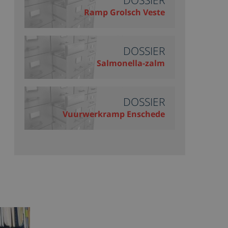
DOSSIER
Ramp Grolsch Veste
DOSSIER
Salmonella-zalm
DOSSIER
Vuurwerkramp Enschede