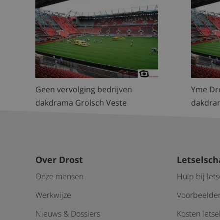
Geen vervolging bedrijven
Yme Dro
dakdrama Grolsch Veste
dakdra
Over Drost
Letselsc
Onze mensen
Hulp bij let
Werkwijze
Voorbeelden
Nieuws & Dossiers
Kosten lets