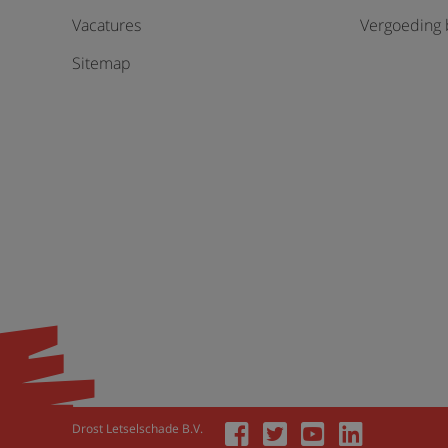
Vacatures
Vergoeding b
Sitemap
Drost Letselschade B.V.