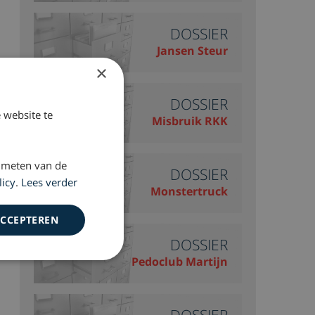
DOSSIER
Jansen Steur
×
DOSSIER
 website te
Misbruik RKK
 meten van de
DOSSIER
licy
.
Lees verder
Monstertruck
ACCEPTEREN
DOSSIER
Pedoclub Martijn