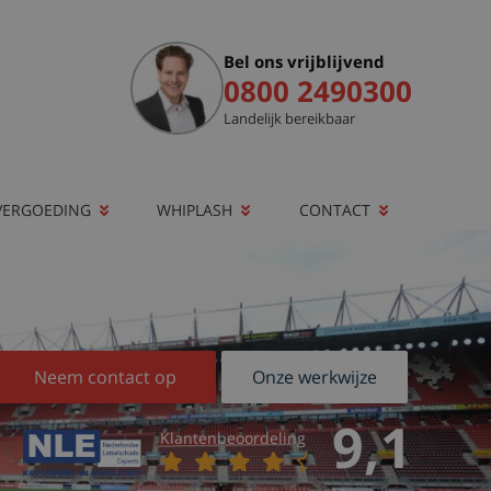
Bel ons vrijblijvend
0800 2490300
Landelijk bereikbaar
VERGOEDING
WHIPLASH
CONTACT
Neem contact op
Onze werkwijze
9,1
Klantenbeoordeling