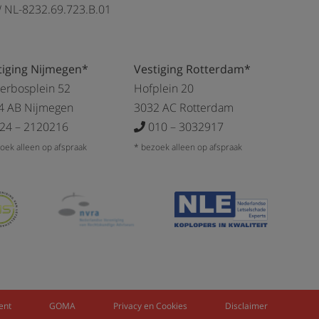
 NL-8232.69.723.B.01
tiging Nijmegen*
Vestiging Rotterdam*
kerbosplein 52
Hofplein 20
4 AB Nijmegen
3032 AC Rotterdam
24 – 2120216
010 – 3032917
oek alleen op afspraak
* bezoek alleen op afspraak
ent
GOMA
Privacy en Cookies
Disclaimer