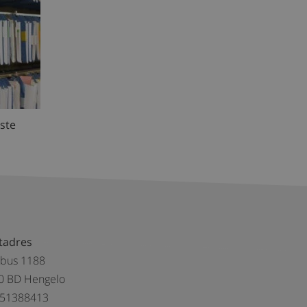
ste
tadres
tbus 1188
0 BD Hengelo
 51388413