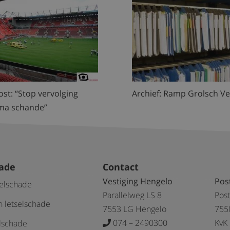
st: “Stop vervolging
Archief: Ramp Grolsch Ve
ma schande”
hade
Contact
Vestiging Hengelo
Pos
selschade
Parallelweg LS 8
Pos
 letselschade
7553 LG Hengelo
755
074 – 2490300
KvK
elschade