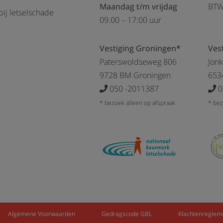
Maandag t/m vrijdag
BTW
ij letselschade
09.00 – 17:00 uur
Vestiging Groningen*
Ves
Paterswoldseweg 806
Jon
9728 BM Groningen
653
050 -2011387
0
* bezoek alleen op afspraak
* bez
Algemene Voorwaarden
Gedragscode GBL
Klachtenreglem