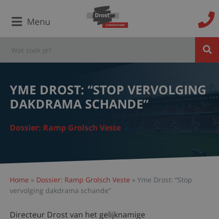
Menu
YME DROST: “STOP VERVOLGING
DAKDRAMA SCHANDE”
Dossier: Ramp Grolsch Veste
Home
»
Dossier: Ramp Grolsch Veste
»
Yme Drost: “Stop
vervolging dakdrama schande”
Directeur Drost van het gelijknamige