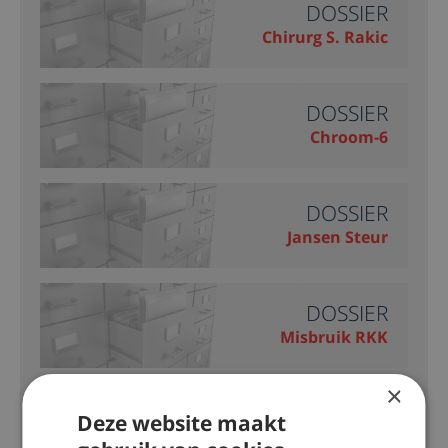
DOSSIER
Chirurg S. Rakic
DOSSIER
Chroom-6
DOSSIER
Jansen Steur
DOSSIER
Misbruik RKK
×
DOSSIER
Deze website maakt
Monstertruck