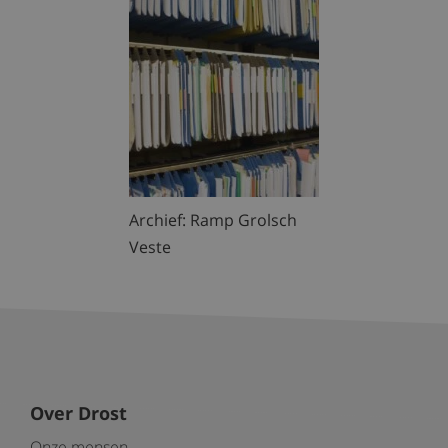
Archief: Ramp Grolsch
Veste
Over Drost
Onze mensen