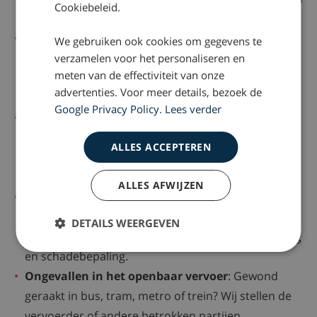
Cookiebeleid.
krijgt.
Whiplash
: Klachten na een kop-staartbotsing? Wij
We gebruiken ook cookies om gegevens te
helpen je bij het onderbouwen van je schade en
verzamelen voor het personaliseren en
meten van de effectiviteit van onze
regelen een passende vergoeding, inclusief
advertenties. Voor meer details, bezoek de
smartengeld.
Google Privacy Policy
.
Lees verder
Hersenletsel
of
blijvend letsel
: Ernstig of blijvend
letsel heeft grote gevolgen. Wij brengen alle
ALLES ACCEPTEREN
schadeposten nauwkeurig in kaart en zorgen voor
een toekomstbestendige regeling.
ALLES AFWIJZEN
Psychisch letsel
: Ook bij psychische schade, zoals
angstklachten, slaapproblemen of
PTSS
, heb je
DETAILS WEERGEVEN
recht op een vergoeding. Wij helpen je bij erkenning
en schadebepaling.
Ongevallen in het openbaar vervoer
: Gewond
geraakt in bus, tram, metro of trein? Wij stellen de
vervoerder of andere betrokken partijen