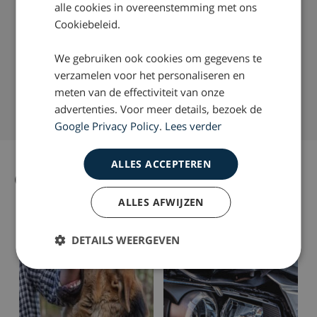
alle cookies in overeenstemming met ons
doen om bij een whiplash, letselschade voor u te
Cookiebeleid.
verhalen? Neem dan contact op via telefoonnummer:
0800 – 2490300
We gebruiken ook cookies om gegevens te
Succespercentage van 98%
verzamelen voor het personaliseren en
Nationaal Keurmerk Letselschade
meten van de effectiviteit van onze
Ruim 35 jaar ervaring door heel Nederland
advertenties. Voor meer details, bezoek de
Google Privacy Policy
.
Lees verder
ALLES ACCEPTEREN
Gerelateerd nieuws
Alle nieuws artikelen
ALLES AFWIJZEN
DETAILS WEERGEVEN