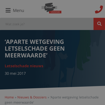
Menu
‘APARTE WETGEVING
LETSELSCHADE GEEN
MEERWAARDE’
Letselschade nieuws
30 mei 2017
Home
»
Nieuws & Dossiers
»
‘Aparte wetgeving letselschade
geen meerwaarde’