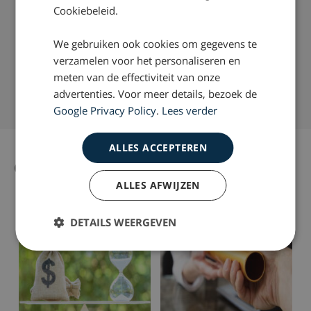
doen om bij een whiplash, letselschade voor u te
Cookiebeleid.
verhalen? Neem dan contact op via telefoonnummer:
0800 – 2490300
We gebruiken ook cookies om gegevens te
Succespercentage van 98%
verzamelen voor het personaliseren en
meten van de effectiviteit van onze
Nationaal Keurmerk Letselschade
advertenties. Voor meer details, bezoek de
Ruim 35 jaar ervaring door heel Nederland
Google Privacy Policy
.
Lees verder
ALLES ACCEPTEREN
Gerelateerd nieuws
Alle nieuws artikelen
ALLES AFWIJZEN
DETAILS WEERGEVEN