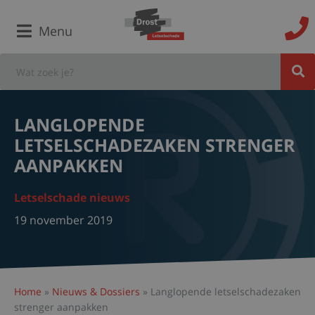
Menu
LANGLOPENDE
LETSELSCHADEZAKEN STRENGER
AANPAKKEN
Letselschade nieuws
19 november 2019
Home
»
Nieuws & Dossiers
»
Langlopende letselschadezaken
strenger aanpakken