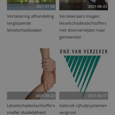
2021-07-08
2021-06-23
Verbetering afhandeling
Verzekeraars mogen
langlopende
letselschadeslachtoffers
letselschadezaken
niet doorverwijzen naar
gemeenten
2021-06-22
2021-06-17
Letselschadeslachtoffers
Gebruik rijhulpsystemen
sneller duidelijkheid
vergroot