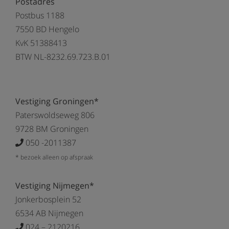
Postadres
Postbus 1188
7550 BD Hengelo
KvK 51388413
BTW NL-8232.69.723.B.01
Vestiging Groningen*
Paterswoldseweg 806
9728 BM Groningen
050 -2011387
* bezoek alleen op afspraak
Vestiging Nijmegen*
Jonkerbosplein 52
6534 AB Nijmegen
024 – 2120216