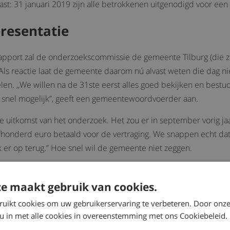
vast: 31 januari 2019 zijn alle betrokkenen uitgenodigd voor een
presentatie
pport zal de onderzoekscommissie de gemeente Tilburg (die zeg
s. Als reactie laat de gemeente daarom nú alvast weten die dag n
elen. ,,We willen na de 31ste eerst alles goed bekijken en best
 snel mogelijk”, geeft een gemeentewoordvoerder aan.
 de uitkomst van het onderzoek. Het zou er in september vorig ja
honderd euro betaald voor de vertraging. We snappen echt dat
 er op terug.” Hoe snel wil de gemeente niet zeggen.
e maakt gebruik van cookies.
ie komt, is nog maar de vraag. Een poging van Tilburgse slachto
ruikt cookies om uw gebruikerservaring te verbeteren. Door onze
train tot een financiële regeling voor alle 700 betrokkenen t
 u in met alle cookies in overeenstemming met ons Cookiebeleid.
na de bekendmaking van een zelfde soort onderzoek vorig jaar 