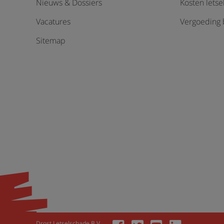
Nieuws & Dossiers
Kosten lets
Vacatures
Vergoeding b
Sitemap
Drost Letselschade B.V.