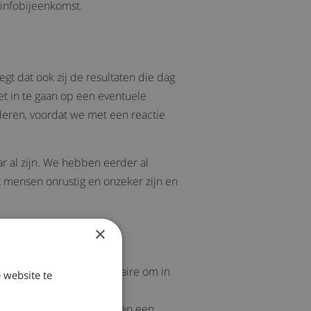
 infobijeenkomst.
t dat ook zij de resultaten die dag
iet in te gaan op een eventuele
uderen, voordat we met een reactie
ar al zijn. We hebben eerder al
 mensen onrustig en onzeker zijn en
×
ffers van de chroom-6-affaire om in
 website te
e komen is mislukt.
juni meteen met excuses en een