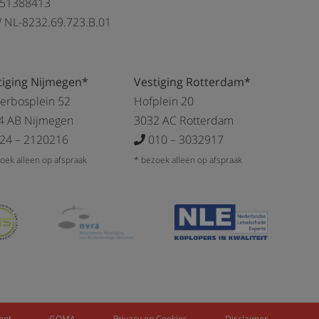
 51388413
 NL-8232.69.723.B.01
tiging Nijmegen*
Vestiging Rotterdam*
kerbosplein 52
Hofplein 20
4 AB Nijmegen
3032 AC Rotterdam
24 – 2120216
010 – 3032917
oek alleen op afspraak
* bezoek alleen op afspraak
ent
GOMA
Privacy en Cookies
Disclaimer