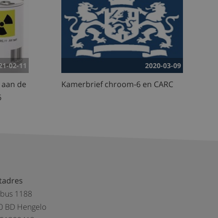
21-02-11
2020-03-09
 aan de
Kamerbrief chroom-6 en CARC
6
tadres
tbus 1188
0 BD Hengelo