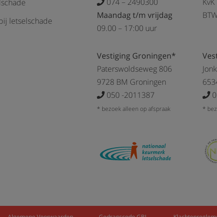
074 – 2490300
KvK
elschade
Maandag t/m vrijdag
BTW
ij letselschade
09.00 – 17:00 uur
Vestiging Groningen*
Ves
Paterswoldseweg 806
Jon
9728 BM Groningen
653
050 -2011387
0
* bezoek alleen op afspraak
* bez
Algemene Voorwaarden
Gedragscode GBL
Klachtenreglem