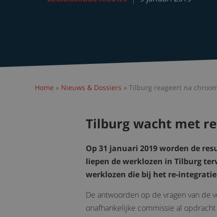
Home
»
Nieuws & Dossiers
»
Tilburg reageert na chroo
Tilburg wacht met r
Op 31 januari 2019 worden de res
liepen de werklozen in Tilburg terw
werklozen die bij het re-integrati
De antwoorden op de vragen van de ver
onafhankelijke commissie al opdracht 