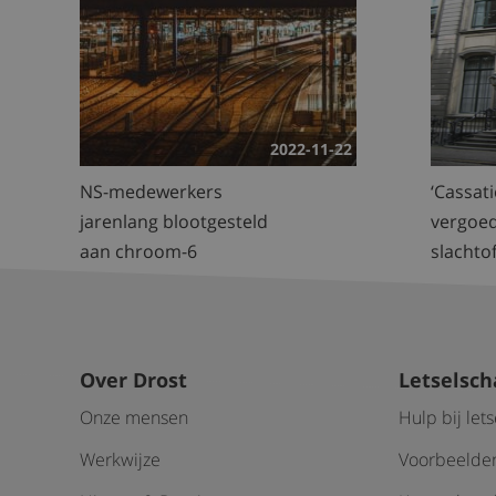
2022-11-22
NS-medewerkers
‘Cassat
jarenlang blootgesteld
vergoe
aan chroom-6
slachto
Over Drost
Letselsc
Onze mensen
Hulp bij let
Werkwijze
Voorbeelden