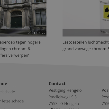
2021-05-22
20
ieberoep tegen hogere
Lestoestellen luchtmacht
dingen chroom-6-
grond vanwege chroom-
ffers verwerpen’
hade
Contact
Vestiging Hengelo
Pos
selschade
Parallelweg LS 8
Pos
 letselschade
7553 LG Hengelo
755