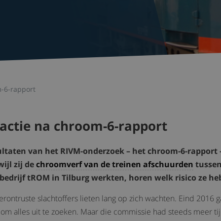
m-6-rapport
eactie na chroom-6-rapport
ultaten van het RIVM-onderzoek – het chroom-6-rapport 
ijl zij de
chroomverf van de treinen afschuurden
tussen 
ebedrijf tROM in Tilburg werkten, horen welk risico ze h
ontruste slachtoffers lieten lang op zich wachten. Eind 2016 
om alles uit te zoeken. Maar die commissie had steeds meer tijd