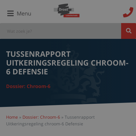
Menu
TUSSENRAPPORT
UITKERINGSREGELING CHROOM-
6 DEFENSIE
Dossier: Chroom-6
Home
»
Dossier: Chroom-6
»
Tussenrapport
Uitkeringsregeling chroom-6 Defensie