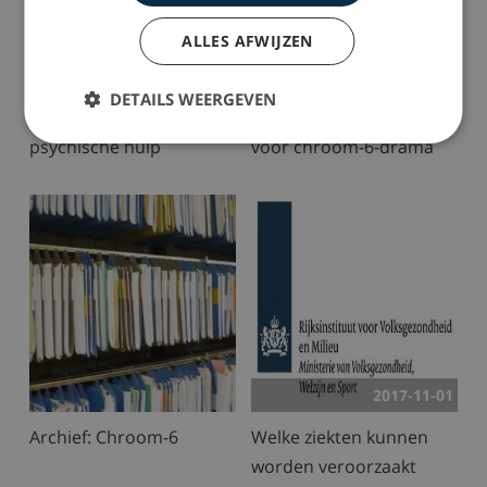
ALLES AFWIJZEN
Tilburgse slachtoffers
Justitie vervolgt
DETAILS WEERGEVEN
van chroom-6 krijgen
gemeente Tilburg en NS
psychische hulp
voor chroom-6-drama
2017-11-01
Archief: Chroom-6
Welke ziekten kunnen
worden veroorzaakt