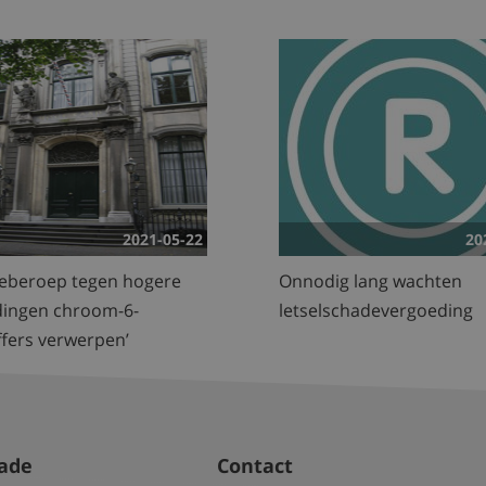
2021-05-22
20
ieberoep tegen hogere
Onnodig lang wachten
dingen chroom-6-
letselschadevergoeding
ffers verwerpen’
hade
Contact