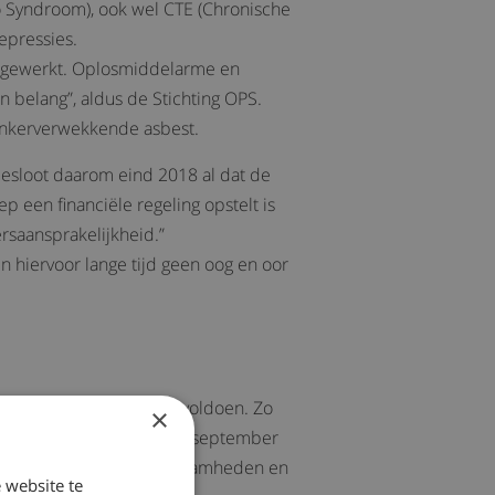
o Syndroom), ook wel CTE (Chronische
epressies.
n gewerkt. Oplosmiddelarme en
 belang”, aldus de Stichting OPS.
t kankerverwekkende asbest.
besloot daarom eind 2018 al dat de
p een financiële regeling opstelt is
ersaansprakelijkheid.”
men hiervoor lange tijd geen oog en oor
en aantal voorwaarden voldoen. Zo
×
ngediend zijn (uiterlijk 1 september
s van de verrichte werkzaamheden en
 website te