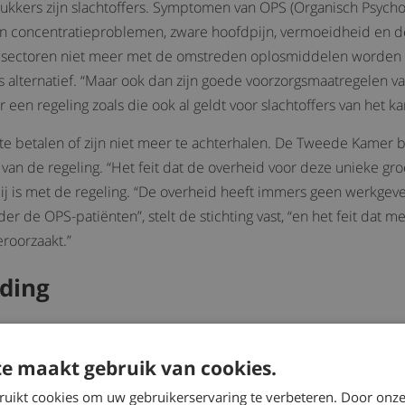
drukkers zijn slachtoffers. Symptomen van OPS (Organisch Psych
jn concentratieproblemen, zware hoofdpijn, vermoeidheid en d
l sectoren niet meer met de omstreden oplosmiddelen worde
 alternatief. “Maar ook dan zijn goede voorzorgsmaatregelen van
oor een regeling zoals die ook al geldt voor slachtoffers van he
e betalen of zijn niet meer te achterhalen. De Tweede Kamer 
van de regeling. “Het feit dat de overheid voor deze unieke groe
 blij is met de regeling. “De overheid heeft immers geen werkgev
nder de OPS-patiënten”, stelt de stichting vast, “en het feit dat 
eroorzaakt.”
ding
 eenmalige vergoeding moeten slachtoffers met OPS wel aan e
fficieel vastgesteld zijn óf er moet een verzoek tot diagnose i
e maakt gebruik van cookies.
aannemelijk kunnen maken dat de beroepsziekte het gevolg i
ruikt cookies om uw gebruikerservaring te verbeteren. Door onze