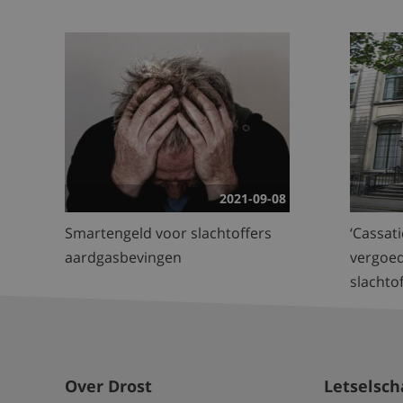
2021-09-08
Smartengeld voor slachtoffers
‘Cassat
aardgasbevingen
vergoe
slachto
Over Drost
Letselsc