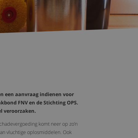
n een aanvraag indienen voor
akbond FNV en de Stichting OPS.
l veroorzaken.
e schadevergoeding komt neer op zo’n
aan vluchtige oplosmiddelen. Ook