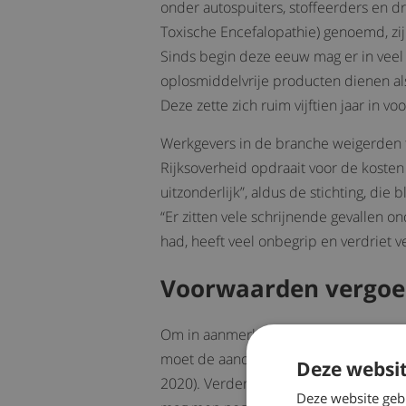
onder autospuiters, stoffeerders en 
Toxische Encefalopathie) genoemd, zi
Sinds begin deze eeuw mag er in vee
oplosmiddelvrije producten dienen als
Deze zette zich ruim vijftien jaar in v
Werkgevers in de branche weigerden t
Rijksoverheid opdraait voor de kosten 
uitzonderlijk”, aldus de stichting, die
“Er zitten vele schrijnende ­gevallen o
had, heeft veel ­onbegrip en verdriet v
Voorwaarden vergoe
Om in aanmerking te komen voor deze
moet de aandoening vóór 1 maart 2020 o
Deze websit
2020). Verder moeten de werknemers 
Deze website geb