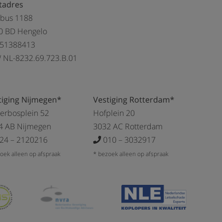
tadres
tbus 1188
0 BD Hengelo
 51388413
 NL-8232.69.723.B.01
tiging Nijmegen*
Vestiging Rotterdam*
kerbosplein 52
Hofplein 20
4 AB Nijmegen
3032 AC Rotterdam
24 – 2120216
010 – 3032917
oek alleen op afspraak
* bezoek alleen op afspraak