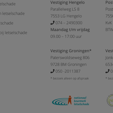
Vestiging Hengelo
Pos
selschade
Parallelweg LS 8
Pos
 letselschade
7553 LG Hengelo
755
074 – 2490300
KvK
elschade
Maandag t/m vrijdag
BTW
ij letselschade
09.00 – 17:00 uur
Vestiging Groningen*
Ves
Paterswoldseweg 806
Jon
9728 BM Groningen
653
050 -2011387
0
* bezoek alleen op afspraak
* bez