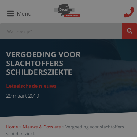
Menu
VERGOEDING VOOR
SLACHTOFFERS
SCHILDERSZIEKTE
Letselschade nieuws
29 maart 2019
Home
»
Nieuws & Dossiers
»
Vergoeding voor slachtoffers
schildersziekte