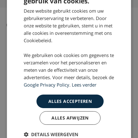
gebruik van cookies.
Deze website gebruikt cookies om uw
gebruikerservaring te verbeteren. Door
Gerelateerd nieuws
Alle nieuws artikelen
onze website te gebruiken, stemt u in met
alle cookies in overeenstemming met ons
Cookiebeleid.
We gebruiken ook cookies om gegevens te
verzamelen voor het personaliseren en
meten van de effectiviteit van onze
advertenties. Voor meer details, bezoek de
Google Privacy Policy
.
Lees verder
2020-02-28
2017-03-24
ALLES ACCEPTEREN
Schadevergoeding
Expertisecentrum
slachtoffers OPS
beroepsziekte
ALLES AFWIJZEN
tegengehouden
DETAILS WEERGEVEN